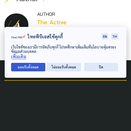
AUTHOR
The Active
กองบรรณาธิการ The Active
ไทยพีบีเอสใช้คุกกี้
EN
TH
เว็บไซต์ของเรามีการจัดเก็บคุกกี้ โปรดศึกษาเพิ่มเติมที่นโยบายคุ้มครอง
ข้อมูลส่วนบุคคล
เพิ่มเติม
ยอมรับทั้งหมด
ไม่ยอมรับทั้งหมด
ปิด
Related News
DISASTER
GLOBAL
GISTDA เริ่มสร้าง “ธีออส 3”
ดาวเทียมฝีมือคนไทย ยิงขึ้น
อวกาศปี 72 เพิ่มความถี่ติดตาม
ภัยพิบัติ