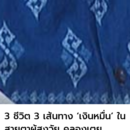
3 ชีวิต 3 เส้นทาง ‘เงินหมื่น’ ใน
สายตาผู้สูงวัย คลองเตย