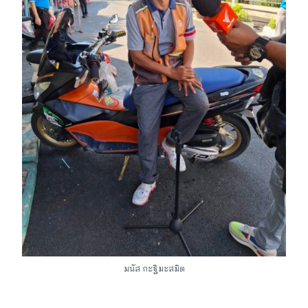
มนัส กะฐิมะสมิต