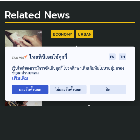
Related News
ECONOMY
URBAN
เสนอ ว่าที่ผู้ว่าฯ กทม. เจ้าภาพ
ไทยพีบีเอสใช้คุกกี้
หลักดึงหน่วยงานร่วม 'แก้หนี้'
EN
TH
ช่วยคนกรุง
เว็บไซต์ของเรามีการจัดเก็บคุกกี้ โปรดศึกษาเพิ่มเติมที่นโยบายคุ้มครอง
ข้อมูลส่วนบุคคล
19 มิถุนายน 2026
เพิ่มเติม
ยอมรับทั้งหมด
ไม่ยอมรับทั้งหมด
ปิด
PUBLIC HEALTH
พระองค์ภาฯ น้ำพระทัยด้าน
สาธารณสุข เพื่อสุขภาวะ
ประชาชน คนด้อยโอกาส กลุ่ม
เปราะบาง