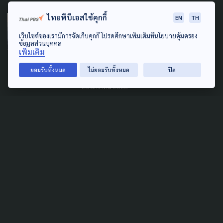
ไทยพีบีเอสใช้คุกกี้
EN
TH
ENVIRONMENT
POLLUTION
เว็บไซต์ของเรามีการจัดเก็บคุกกี้ โปรดศึกษาเพิ่มเติมที่นโยบายคุ้มครอง
NGO ไทยชี้ รัฐปัดฝุ่นผิดทาง:
ข้อมูลส่วนบุคคล
เพิ่มเติม
อากาศจะสะอาดได้ ต้องมีข้อมูล
ต้องแก้ที่ต้นเหตุ
ยอมรับทั้งหมด
ไม่ยอมรับทั้งหมด
ปิด
26 มกราคม 2025
COVID-19
ทางเลือกตรวจโควิด-19 ด้วย
การเจาะเลือดที่ปลายนิ้ว
21 กุมภาพันธ์ 2022
TAG