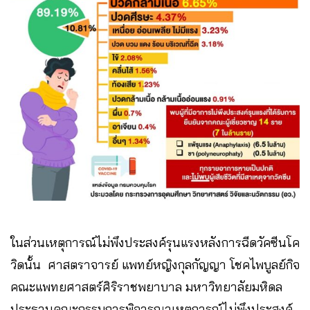
ในส่วนเหตุการณ์ไม่พึงประสงค์รุนแรงหลังการฉีดวัคซีนโค
วิดนั้น ศาสตราจารย์ แพทย์หญิงกุลกัญญา โชคไพบูลย์กิจ
คณะแพทยศาสตร์ศิริราชพยาบาล มหาวิทยาลัยมหิดล
ประธานคณะกรรมการพิจารณาเหตุการณ์ไม่พึงประสงค์