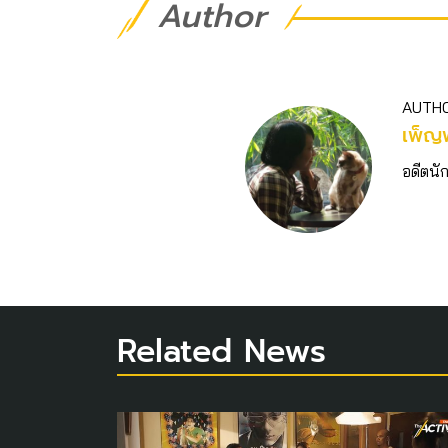
Author
AUTH
เพ็ญ
อดีตนั
Related News