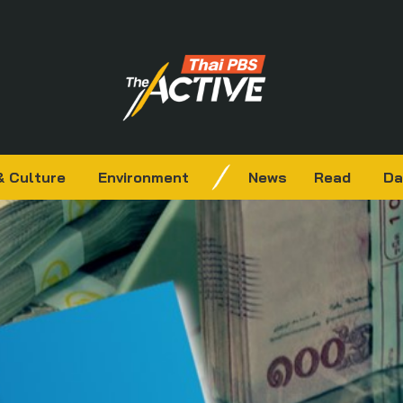
& Culture
Environment
News
Read
Da