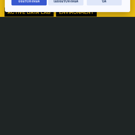
ยอมรับทั้งหมด
ไม่ยอมรับทั้งหมด
ปิด
ACTIVE DATA LAB
ENVIRONMENT
INDIGENOUS
INEQUALITY
LIFE & CULTURE
POLICY WATCH
POST ELECTION
PUBLIC POLICY
SOCIAL AGENDA
THAIPROTESTS
THE LISTENING
ชายแดนใต้
มหานครภูมิภาค
SEARCH
ABOUT US & CONTACT US
Address: