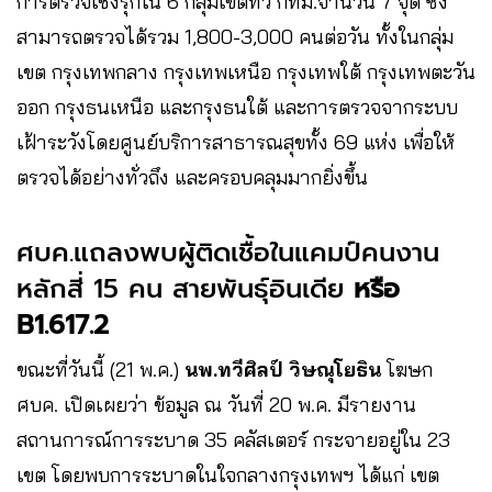
การตรวจเชิงรุกใน 6 กลุ่มเขตทั่ว กทม.จำนวน 7 จุด ซึ่ง
สามารถตรวจได้รวม 1,800-3,000 คนต่อวัน ทั้งในกลุ่ม
เขต กรุงเทพกลาง กรุงเทพเหนือ กรุงเทพใต้ กรุงเทพตะวัน
ออก กรุงธนเหนือ และกรุงธนใต้ และการตรวจจากระบบ
เฝ้าระวังโดยศูนย์บริการสาธารณสุขทั้ง 69 แห่ง เพื่อให้
ตรวจได้อย่างทั่วถึง และครอบคลุมมากยิ่งขึ้น
ศบค.แถลงพบผู้ติดเชื้อในแคมป์คนงาน
หลักสี่ 15 คน สายพันธุ์อินเดีย
หรือ
B1.617.2
ขณะที่วันนี้ (21 พ.ค.)
นพ.ทวีศิลป์ วิษณุโยธิน
โฆษก
ศบค. เปิดเผยว่า ข้อมูล ณ วันที่ 20 พ.ค. มีรายงาน
สถานการณ์การระบาด 35 คลัสเตอร์ กระจายอยู่ใน 23
เขต โดยพบการระบาดในใจกลางกรุงเทพฯ ได้แก่ เขต