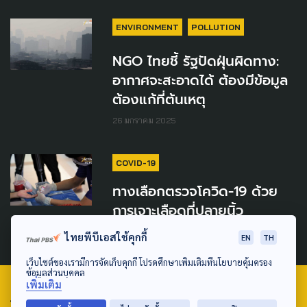
ENVIRONMENT
POLLUTION
NGO ไทยชี้ รัฐปัดฝุ่นผิดทาง:
อากาศจะสะอาดได้ ต้องมีข้อมูล
ต้องแก้ที่ต้นเหตุ
26 มกราคม 2025
COVID-19
ทางเลือกตรวจโควิด-19 ด้วย
การเจาะเลือดที่ปลายนิ้ว
21 กุมภาพันธ์ 2022
ไทยพีบีเอสใช้คุกกี้
EN
TH
เว็บไซต์ของเรามีการจัดเก็บคุกกี้ โปรดศึกษาเพิ่มเติมที่นโยบายคุ้มครอง
ข้อมูลส่วนบุคคล
เพิ่มเติม
TAG