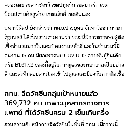
คลองเตย เขตราชเทวี เขตปทุมวัน เขตบางรัก เขต
ป้อมปราบศัตรูพ่าย เขตหลักสี่ เขตดินแดง
นพ.ทวีศิลป์ ยังกล่าวว่า พล.อ.ประยุทธ์ จันทร์โอชา นายก
รัฐมนตรี ได้รับทราบรายงานว่า ขณะนี้มีการตรวจพบผู้ติด
เชื้อจำนวนมากในแคมป์คนงานหลักสี่ และในจำนวนนี้มี
คนงาน 15 คน มีผลตรวจพบ COVID-19 สายพันธุ์อินเดีย
หรือ B1.617.2 ขณะนี้อยู่ในการดูแลของพยาบาลเป็นอย่าง
ดี และส่งทีมสอบสวนโรคเข้าไปดูแลและป้องกันการติดเชื้อ
กทม. ฉีดวัคซีนกลุ่มเป้าหมายแล้ว
369,732 คน เฉพาะบุคลากรทางการ
แพทย์ ที่ได้วัคซีนครบ 2 เข็มเกินครึ่ง
ส่วนความคืบหน้าการฉีดวัคซีนในพื้นที่ กทม. เมื่อวานนี้