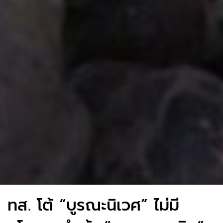
ทส. โต้ “บูรณะนิเวศ” ไม่มี