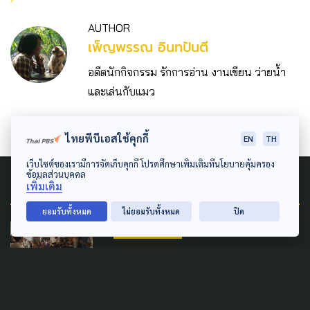
AUTHOR
เพ็ญพรรณ อินทปันตี
อดีตนักกิจกรรม รักการอ่าน งานเขียน ว่ายน้ำ
และเล่นกับแมว
ไทยพีบีเอสใช้คุกกี้
EN
TH
เว็บไซต์ของเรามีการจัดเก็บคุกกี้ โปรดศึกษาเพิ่มเติมที่นโยบายคุ้มครอง
ข้อมูลส่วนบุคคล
Related News
เพิ่มเติม
ยอมรับทั้งหมด
ไม่ยอมรับทั้งหมด
ปิด
ART & DESIGN
14 ปีฝูงบินหนังไทยเตรียมดัน
ผกก.หน้าใหม่ ขณะ 'หลานม่า'
คว้า 11 รางวัล สมาคมผู้กำกับฯ