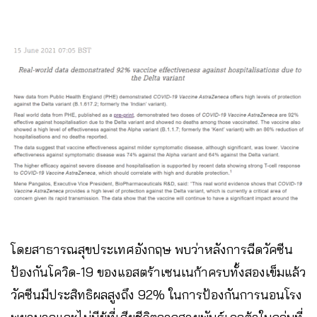
โดยสาธารณสุขประเทศอังกฤษ พบว่าหลังการฉีดวัคซีน
ป้องกันโควิด-19 ของแอสตร้าเซนเนก้าครบทั้งสองเข็มแล้ว
วัคซีนมีประสิทธิผลสูงถึง 92% ในการป้องกันการนอนโรง