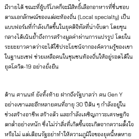
มีรายได้ ขณะที่ผู้บริโภคก็จะมีสิทธิ์เลือกอาหารที่ชื่นชอบ
ตามเอกลักษณ์ของแต่ละท้องถิ่น (Local specialty) เป็น
แบบฟอร์มที่กำลังเกิดขึ้นในยุคดิจิทัลที่น่าจับตา โดยขุน
กลางได้เน้นย้ำถึงการสร้างมูลค่าผ่านการแปรรูป โดยใน
ระยะยาวคาดว่าจะได้ใช้ประโยชน์จากองค์ความรู้ของเขา
ในฐานะเชฟ ช่วยเหลือคนในชุมชนท้องถิ่นให้อยู่รอดได้ใน
ยุคโควิด-19 อย่างยั่งยืน
ด้าน ศานนท์ ยังทิ้งท้าย ฝากถึงรัฐบาลว่า คน Gen Y
อย่างเขาและอีกหลายคนที่อายุ 30 ปีต้น ๆ กำลังอยู่ใน
ช่วงสร้างอาชีพ สร้างตัว และกำลังเผชิญภาวะเศรษฐกิจ
ตกต่ำอย่างหนัก ซึ่งไม่ว่าสิ่งที่เกิดขึ้นจะเกิดจากความตั้งใจ
หรือไม่ แต่เตือนรัฐอย่าทำให้ความภูมิใจของยุคนี้หดหาย