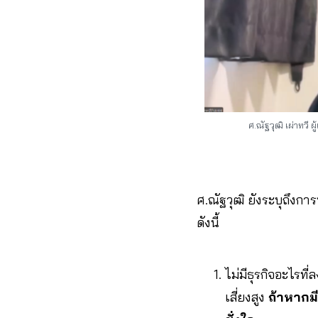
ศ.ณัฐวุฒิ เผ่าทว
ศ.ณัฐวุฒิ ยังระบุถึงการ
ดังนี้
ไม่มีธุรกิจอะไรท
เสี่ยงสูง
ถ้าหากม