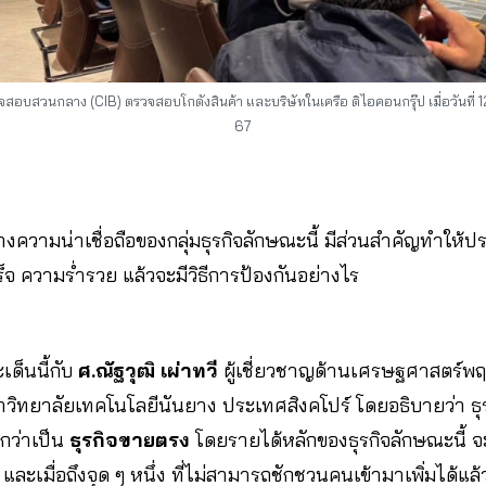
สอบสวนกลาง (CIB) ตรวจสอบโกดังสินค้า และบริษัทในเครือ ดิไอคอนกรุ๊ป เมื่อวันที่ 1
67
้างความน่าเชื่อถือของกลุ่มธุรกิจลักษณะนี้ มีส่วนสำคัญทำให้
็จ ความร่ำรวย แล้วจะมีวิธีการป้องกันอย่างไร
เด็นนี้กับ
ศ.ณัฐวุฒิ เผ่าทวี
ผู้เชี่ยวชาญด้านเศรษฐศาสตร์พ
ทยาลัยเทคโนโลยีนันยาง ประเทศสิงคโปร์ โดยอธิบายว่า ธุรกิ
กว่าเป็น
ธุรกิจขายตรง
โดยรายได้หลักของธุรกิจลักษณะนี้ จะ
และเมื่อถึงจุด ๆ หนึ่ง ที่ไม่สามารถชักชวนคนเข้ามาเพิ่มได้แล้ว 