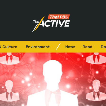
& Culture
Environment
News
Read
Da