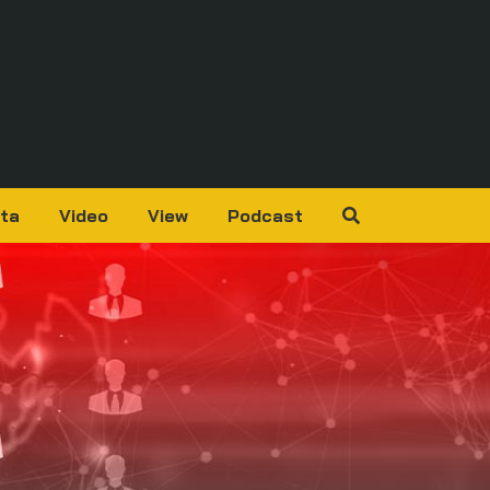
ta
Video
View
Podcast