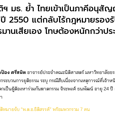
ติฯ มธ. ย้ำ ไทยเข้าเป็นภาคีอนุสั
่ปี 2550 แต่กลับไร้กฎหมายรองรั
ำทรมานเสียเอง โทษต้องหนักกว่าป
ป้อง ศรีสนิท
อาจารย์ประจำคณะนิติศาสตร์ มหาวิทยาลัยธรรม
บวนการยุติธรรม ระบุ กรณีสืบเนื่องจากเหตุการณ์ที่เจ้าหน้
กเป็นผู้ต้องหาร่วมกันฆาตกรรม จิระพงศ์ ธนพัฒน์ อายุ 24 ปี 
มา
ติหมายจับ “พ.ต.อ.ธิติสรรค์” พร้อมพวกรวม 7 คน