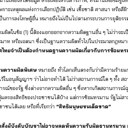
รมานเพื่อให้ได้ข้อมูล หรือเพื่อให้รับสารภาพ, ทรมานเพื่อข่มขู่
าะเหตุผลแห่งการเลือกปฏิบัติ เช่น เชื้อชาติ ศาสนา หรือสีผิว
เป็นการลงโทษผู้อื่น หมายถึงไม่เป็นไปตามกระบวนการยุติธรรม
ดในข้อ (1) นี้ต้องแยกออกจากความผิดฐานอื่น ๆ ไม่ว่าจะเ
ประมาท หรือเจตนา ซึ่งเป็นฐานความผิดทั่วไปในประมวลกฎหมา
เทศไทยจำเป็นต้องกำหนดฐานความผิดเกี่ยวกับการซ้อมทร
็นความผิดพิเศษ
หมายถึง ทั่วโลกเห็นตรงกันว่ามีความร้าย
ว้ในอนุสัญญาฯ ว่าไม่อาจทำได้ ไม่ว่าสถานการณ์ใด ๆ ทั้ง สถ
ารณ์ของรัฐ ซึ่งต่างจากความผิดอื่น ๆ ซึ่งหากเกิดสถานการณ์ฉุ
้มครองสิทธิของประชาชนได้บ้าง แต่การซ้อมทรมาน รัฐไม่
นได้เลย หรือที่เรียกว่า
“สิทธิมนุษยชนเด็ดขาด”
ั่งผู้บังคับบัญชาไม่อาจหลุดพ้นความรับผิดฐานทรมาน