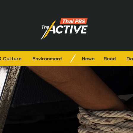
& Culture
Environment
News
Read
Da