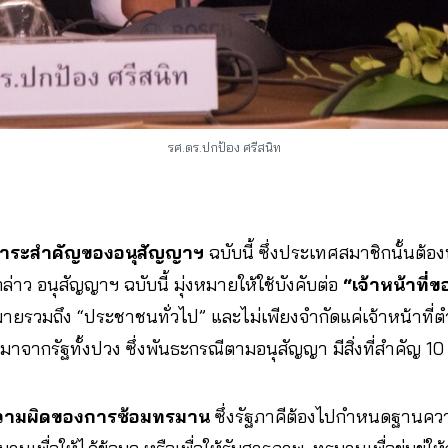
รศ.ดร.ปกป้อง ศรีสนิท
าระสำคัญของอนุสัญญาฯ
ฉบับนี้ ซึ่งประเทศสมาชิกนั้นต้อง
าว อนุสัญญาฯ ฉบับนี้ มุ่งหมายให้ใช้บังคับต่อ
“เจ้าหน้าที่
มายรวมถึง “ประชาชนทั่วไป” และไม่เพียงจำกัดแค่เจ้าหน้าที่ต
าจมาจากรัฐทั้งปวง ซึ่งพันธะกรณีตามอนุสัญญา มีสิ่งที่สำคัญ 10 
วามผิดของการซ้อมทรมาน
ซึ่งรัฐภาคีต้องไปกำหนดฐานความ