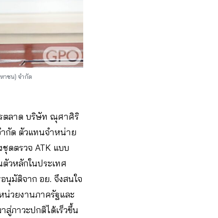
มหาชน) จำกัด
ตลาด บริษัท ณุศาศิริ
จำกัด ตัวแทนจำหน่าย
ถึงชุดตรวจ ATK แบบ
็นตัวหลักในประเทศ
อนุมัติจาก อย. จึงสนใจ
บหน่วยงานภาครัฐและ
สู่ภาวะปกติได้เร็วขึ้น