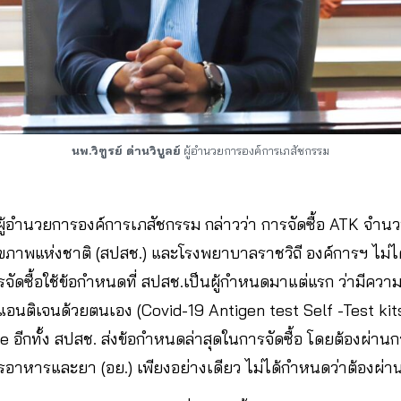
นพ.วิฑูรย์ ด่านวิบูลย์​
ผู้อำนวยการองค์การเภสัชกรรม
ู้อำนวยการองค์การเภสัชกรรม กล่าวว่า การจัดซื้อ ATK จำนวน
ภาพแห่งชาติ (สปสช.) และโรงพยาบาลราชวิถี องค์การฯ ไม่ได้
ดซื้อใช้ข้อกำหนดที่ สปสช.เป็นผู้กำหนดมาแต่แรก ว่ามีความ
อนติเจนด้วยตนเอง (Covid-19 Antigen test Self -Test kit
se อีกทั้ง สปสช. ส่งข้อกำหนดล่าสุดในการจัดซื้อ โดยต้องผ่
าหารและยา (อย.) เพียงอย่างเดียว ไม่ได้กำหนดว่าต้องผ