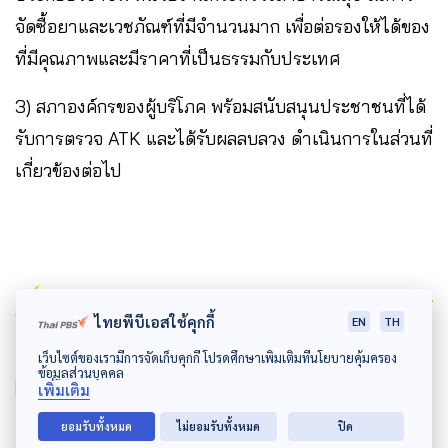
จัดซื้อยาและเวชภัณฑ์ที่มีจำนวนมาก เพื่อต่อรองให้ได้ของ
ที่มีคุณภาพและมีราคาที่เป็นธรรมกับประเทศ
3) สภาองค์กรของผู้บริโภค พร้อมสนับสนุนประชาชนที่ได้
รับการตรวจ ATK และได้รับผลลบลวง ดำเนินการในส่วนที่
เกี่ยวข้องต่อไป
Author
ไทยพีบีเอสใช้คุกกี้
EN
TH
AUTHOR
เว็บไซต์ของเรามีการจัดเก็บคุกกี้ โปรดศึกษาเพิ่มเติมที่นโยบายคุ้มครอง
ข้อมูลส่วนบุคคล
วชิร​วิทย์​ เลิศบำรุงชัย
เพิ่มเติม
ผู้สื่อข่าวสาธารณสุข ThaiPBS
ยอมรับทั้งหมด
ไม่ยอมรับทั้งหมด
ปิด