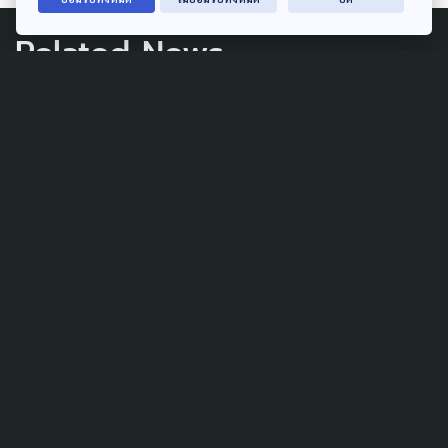
Related News
PUBLIC HEALTH
SOCIAL MOVEMENT
WELFARE
มองเหตุผลค้าน 'ร่วมจ่าย-แก้
พ.ร.บ.บัตรทอง' ย้ำ รัฐต้อง
บริหารจัดการรัฐสวัสดิการ ไม่ใช่
ลดทอน
23 กรกฎาคม 2026
PUBLIC HEALTH
กทม. เล็งคุย สปสช. เพิ่มอัตรา
ผู้ดูแลผู้ป่วย-จนท.กายภาพฯ อัป