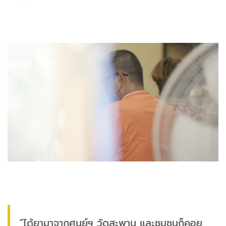
“ได้ยามาจากศูนย์ฯ วัดสะพาน และชุมชนก็คอย