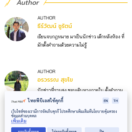
Author
AUTHOR
ธีร์วัฒน์ ชูรัตน์
เรียนจบกฎหมาย มาเป็นนักข่าว เด็กหลังห้อง ที่
มักตั้งคำถามด้วยความไม่รู้
AUTHOR
อรวรรณ สุขโข
นักข่าวที่ราบสูง ชอบเดินทางภายใน ตั้งคำถาม
กับทุกเรื่อง เชื่อในศักยภาพมนุษย์ ขอเพียงมี
ไทยพีบีเอสใช้คุกกี้
EN
TH
โอกาส
เว็บไซต์ของเรามีการจัดเก็บคุกกี้ โปรดศึกษาเพิ่มเติมที่นโยบายคุ้มครอง
ข้อมูลส่วนบุคคล
เพิ่มเติม
ยอมรับทั้งหมด
ไม่ยอมรับทั้งหมด
ปิด