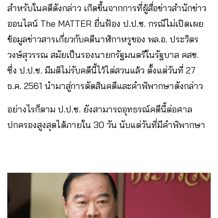
สำหรับในคดีดังกล่าว เกิดขึ้นจากการที่ผู้สื่อข่าวสำนักข่าว
ออนไลน์ The MATTER ยื่นฟ้อง ป.ป.ช. กรณีไม่เปิดเผย
ข้อมูลข่าวสารเกี่ยวกับคดีนาฬิกาหรูของ พล.อ. ประวิตร
วงษ์สุวรรณ สมัยเป็นรองนายกรัฐมนตรีในรัฐบาล คสช.
ซึ่ง ป.ป.ช. มีมติไม่รับคดีนี้ไว้ไต่สวนแล้ว ตั้งแต่วันที่ 27
ธ.ค. 2561 นำมาสู่การตัดสินคดีและคำพิพากษาดังกล่าว
อย่างไรก็ตาม ป.ป.ช. ยังสามารถอุทธรณ์คดีนี้ต่อศาล
ปกครองสูงสุดได้ภายใน 30 วัน นับแต่วันที่มีคำพิพากษา