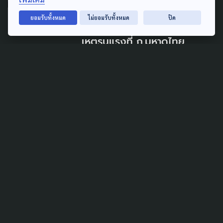
'พีมูฟ' เตรียมร้อง นายกฯ-
ยอมรับทั้งหมด
ไม่ยอมรับทั้งหมด
ปิด
กมธ.-กรรมการสิทธิฯ ตรวจสอบ
เหตุรุนแรงที่ ก.มหาดไทย
7 สิงหาคม 2026
SOCIAL MOVEMENT
LAW & RIGHTS
POLITICS
'พีมูฟ' ชุมนุมยืดเยื้อ ผลหารือ
'ทรงศักดิ์' ส่งไม่ถึง ครม. ลุ้นต่อ
สัปดาห์หน้า
5 สิงหาคม 2026
TAG