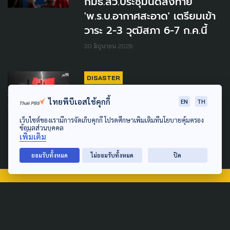
กมธ.สว.ประชุมนัดส่งท้าย
'พ.ร.บ.อากาศสะอาด' เตรียมเข้า
วาระ 2-3 วุฒิสภา 6-7 ก.ค.นี้
30 มิถุนายน 2026
DISASTER
ส่องนโยบายสู้ภัยพิบัติ ว่าที่ผู้
ไทยพีบีเอสใช้คุกกี้
EN
TH
ว่าฯ กทม. 2569 ตอบโจทย์คน
เว็บไซต์ของเรามีการจัดเก็บคุกกี้ โปรดศึกษาเพิ่มเติมที่นโยบายคุ้มครอง
กรุงแค่ไหน
ข้อมูลส่วนบุคคล
เพิ่มเติม
20 มิถุนายน 2026
ยอมรับทั้งหมด
ไม่ยอมรับทั้งหมด
ปิด
TAG
ACTIVE DATA LAB
ENVIRONMENT