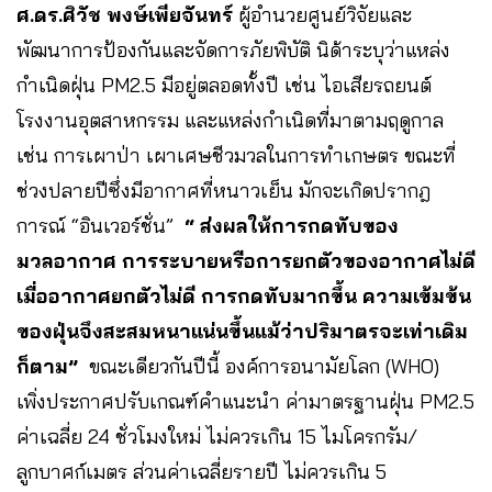
ศ.ดร.ศิวัช พงษ์เพียจันทร์
ผู้อำนวยศูนย์วิจัยและ
พัฒนาการป้องกันและจัดการภัยพิบัติ นิด้าระบุว่าแหล่ง
กำเนิดฝุ่น PM2.5 มีอยู่ตลอดทั้งปี เช่น ไอเสียรถยนต์
โรงงานอุตสาหกรรม และแหล่งกำเนิดที่มาตามฤดูกาล
เช่น การเผาป่า เผาเศษชีวมวลในการทำเกษตร ขณะที่
ช่วงปลายปีซึ่งมีอากาศที่หนาวเย็น มักจะเกิดปรากฎ
การณ์ “อินเวอร์ชั่น”
“ ส่งผลให้การกดทับของ
มวลอากาศ การระบายหรือการยกตัวของอากาศไม่ดี
เมื่ออากาศยกตัวไม่ดี การกดทับมากขึ้น ความเข้มข้น
ของฝุ่นจึงสะสมหนาแน่นขึ้นแม้ว่าปริมาตรจะเท่าเดิม
ก็ตาม”
ขณะเดียวกันปีนี้ องค์การอนามัยโลก (WHO)
เพิ่งประกาศปรับเกณฑ์คำแนะนำ ค่ามาตรฐานฝุ่น PM2.5
ค่าเฉลี่ย 24 ชั่วโมงใหม่ ไม่ควรเกิน 15 ไมโครกรัม/
ลูกบาศก์เมตร ส่วนค่าเฉลี่ยรายปี ไม่ควรเกิน 5