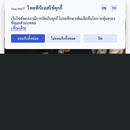
ไทยพีบีเอสใช้คุกกี้
EN
TH
เว็บไซต์ของเรามีการจัดเก็บคุกกี้ โปรดศึกษาเพิ่มเติมที่นโยบายคุ้มครอง
ข้อมูลส่วนบุคคล
เพิ่มเติม
ยอมรับทั้งหมด
ไม่ยอมรับทั้งหมด
ปิด
มนทนา ดวงประภา
ฝ่ายข้อมูลและนักกฎหมาย ศูนย์
ทนายความเพื่อสิทธิมนุษยชน กล่าวว่า โจทย์ที่น่า
ติดตาม คือประเด็นที่ประเทศ
เม็กซิโก ออสเตรเลีย สวีเดน พูดถึงสิทธิในการแสดงออก