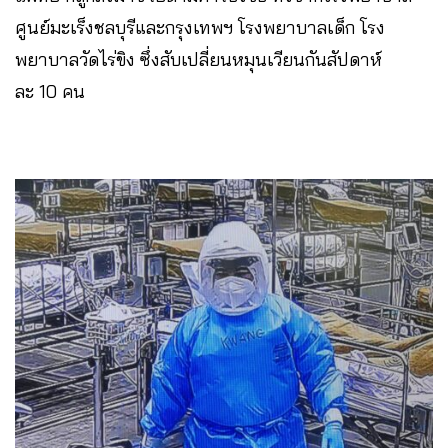
ศูนย์มะเร็งชลบุรี​และกรุงเทพฯ​ โรงพยาบาลเด็ก​ โรง
พยาบาลวัดไร่ขิง​ ซึ่งสับเปลี่ยนหมุนเวียนกันสัปดาห์
ละ 10 คน