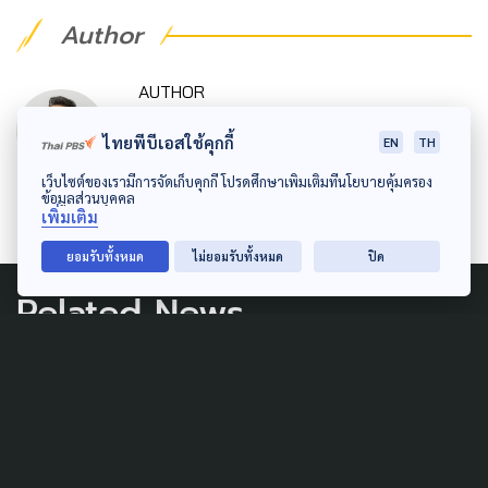
Author
AUTHOR
วชิร​วิทย์​ เลิศบำรุงชัย
ไทยพีบีเอสใช้คุกกี้
EN
TH
ผู้สื่อข่าวสาธารณสุข ThaiPBS
เว็บไซต์ของเรามีการจัดเก็บคุกกี้ โปรดศึกษาเพิ่มเติมที่นโยบายคุ้มครอง
ข้อมูลส่วนบุคคล
เพิ่มเติม
ยอมรับทั้งหมด
ไม่ยอมรับทั้งหมด
ปิด
Related News
ART & DESIGN
14 ปีฝูงบินหนังไทยเตรียมดัน
ผกก.หน้าใหม่ ขณะ 'หลานม่า'
คว้า 11 รางวัล สมาคมผู้กำกับฯ