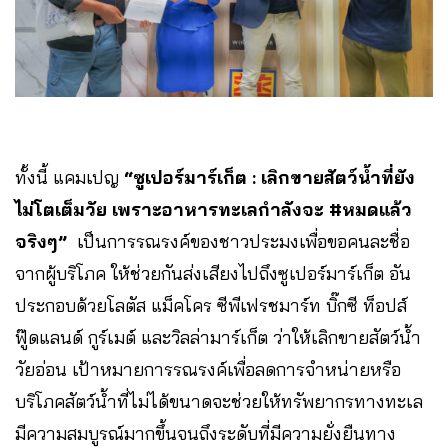
ทั้งนี้ แคมเปญ
“ซูเปอร์มาร์เก็ต : เลิกขายสัตว์น้ำที่ยัง
ไม่โตเต็มวัย เพราะอาหารทะเลกำลังจะ
#หมดแล้ว
จริงๆ”
เป็นการรณรงค์ของชาวประมงเพื่อขอคนละชื่อ
จากผู้บริโภค ให้ช่วยกันส่งเสียงไปถึงซูเปอร์มาร์เก็ต อัน
ประกอบด้วยโลตัส แม็คโคร ซีพีเฟรชมาร์ท บิ๊กซี ท็อปส์
ฟู๊ดแลนด์ กูร์เมต์ และวิลล่ามาร์เก็ต ว่าให้เลิกขายสัตว์น้ำ
วัยอ่อน เป้าหมายการรณรงค์เพื่อลดการจำหน่ายหรือ
บริโภคสัตว์น้ำที่ไม่ได้ขนาดจะช่วยให้ทรัพยากรทางทะเล
มีความสมบูรณ์มากขึ้นจนถึงระดับที่มีความยั่งยืนทาง