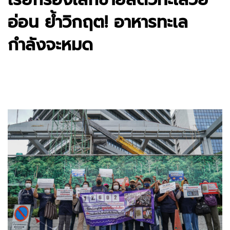
อ่อน ย้ำวิกฤต! อาหารทะเล
กำลังจะหมด