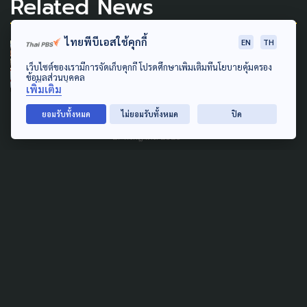
Related News
ไทยพีบีเอสใช้คุกกี้
EN
TH
LAW & RIGHTS
เว็บไซต์ของเรามีการจัดเก็บคุกกี้ โปรดศึกษาเพิ่มเติมที่นโยบายคุ้มครอง
ประมงพื้นบ้าน บุก อว. จี้ รองนา
ข้อมูลส่วนบุคคล
เพิ่มเติม
ยกฯ “ ยศชนัน ” หยุดลักไก่ ม.
69
ยอมรับทั้งหมด
ไม่ยอมรับทั้งหมด
ปิด
27 กรกฎาคม 2026
ECONOMY
LAW & RIGHTS
SUSTAINABLE
ร้อง 'นายกฯ' เบรค 'ธรรมนัส'
อ้างลักไก่เดินหน้า ม.69 ทำวิจัย
อนุญาตจับปลากะตักกลางคืน
ขาดการมีส่วนร่วม