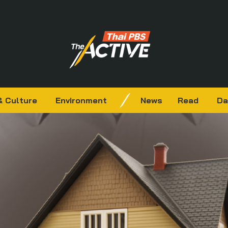
& Culture
Environment
News
Read
Da