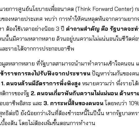
ำนวยการศูนย์นโยบายเพื่ออนาคต (Think Forward Center) ก
ยของหลายประเทศ พบว่า การทำให้คนหลุดพ้นจากความยาก
า ต้องใช้เวลาอย่างน้อย 3 ปี
คำถามสำคัญ คือ รัฐบาลจะทำได
ั้นมีความหลากหลาย ล้วนอยู่บนความไม่แน่นอนในชีวิตค่อนข้า
 และรายได้จากการประกอบอาชีพ
ีข้อมูลหลากหลาย ที่รัฐบาลสามารถนำมาทำความเข้าใจคนจน แ
งให้ข้าราชการลงไปรับฟังจากประชาชน
ปัญหาร่วมกันของคน
อ
1. คนจนล้วนมีอัตราการพึ่งพิงสูง
หมายความว่า พึ่งรายได
สดิการของรัฐ
2. คนจนเกี่ยวพันกับความไม่แน่นอน ด้านราย
ะกอบอาชีพอิสระ และ
3. ภาระหนี้สินของคนจน
โดยพบว่า 10% ที
ธิต่อปี ยังน้อยกว่าเงินที่ต้องชำระหนี้ในปีนั้น หากรัฐบาลท
ื้องต้น โดยไม่ต้องเพิ่มขั้นตอนการทำงาน