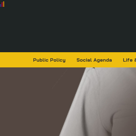
Public Policy
Social Agenda
Life 