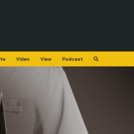
ta
Video
View
Podcast