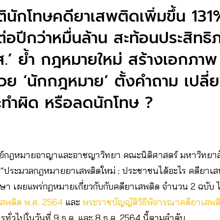
ิตินักโทษคดียาเสพติดเพิ่มขึ้น 131
่อปีกว่าหมื่นล้าน สะท้อนประสิทธ
ส.’ ย้ำ กฎหมายใหม่ สร้างเอกภาพ 
วย ‘นักกฎหมาย’ ตั้งคำถาม เปลี
ระทำผิด หรือลดนักโทษ ?
 ศูนย์กฎหมายอาญาและอาชญาวิทยา คณะนิติศาสตร์ มหาวิทยาล
อ “ประมวลกฎหมายยาเสพติดใหม่ : ประชาชนได้อะไร คดียาเสพ
ษา เผยแพร่กฏหมายเกี่ยวกับกับคดียาเสพติด จำนวน 2 ฉบับ ไ
สพติด พ.ศ. 2564
และ
พระราชบัญญัติวิธีพิจารณาคดียาเสพติด
ารทั่วไปในวันที่ 9 ธ.ค. และ 8 ธ.ค. 2564 นี้ตามลำดับ