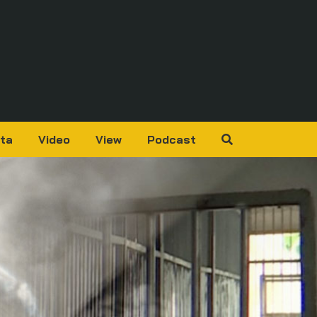
ta
Video
View
Podcast