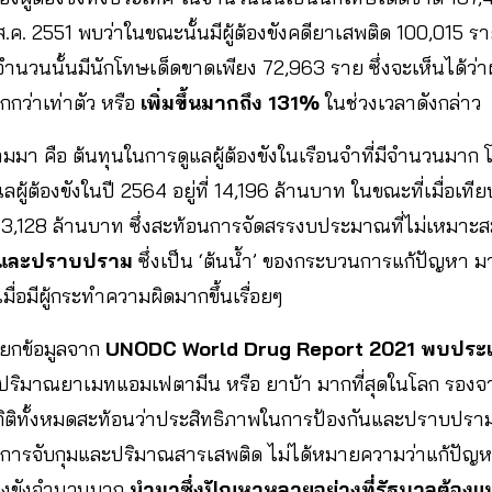
 ส.ค. 2551 พบว่าในขณะนั้นมีผู้ต้องขังคดียาเสพติด 100,015 
นจำนวนนั้นมีนักโทษเด็ดขาดเพียง 72,963 ราย ซึ่งจะเห็นได้ว่า
ากกว่าเท่าตัว หรือ
เพิ่มขึ้นมากถึง 131%
ในช่วงเวลาดังกล่าว
ที่ตามมา คือ ต้นทุนในการดูแลผู้ต้องขังในเรือนจำที่มีจำนว
แลผู้ต้องขังในปี 2564 อยู่ที่ 14,196 ล้านบาท ในขณะที่เมื่อ
ที่ 3,128 ล้านบาท ซึ่งสะท้อนการจัดสรรงบประมาณที่ไม่เหมาะ
ันและปราบปราม
ซึ่งเป็น ‘ต้นน้ำ’ ของกระบวนการแก้ปัญหา
มื่อมีผู้กระทำความผิดมากขึ้นเรื่อยๆ
งยกข้อมูลจาก
UNODC World Drug Report 2021 พบประ
ุมปริมาณยาเมทแอมเฟตามีน หรือ ยาบ้า มากที่สุดในโลก รอง
 สถิติทั้งหมดสะท้อนว่าประสิทธิภาพในการป้องกันและปราบปร
ารจับกุมและปริมาณสารเสพติด ไม่ได้หมายความว่าแก้ปัญหาน
ต้องขังจำนวนมาก
นำมาซึ่งปัญหาหลายอย่างที่รัฐบาลต้องแบ