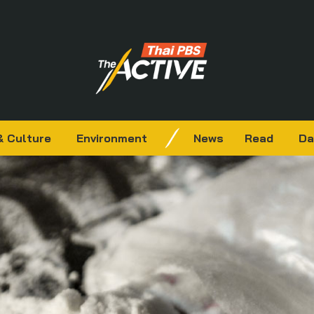
& Culture
Environment
News
Read
Da