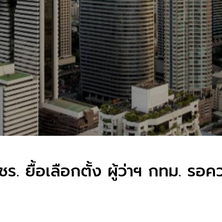
ร. ยื้อเลือกตั้ง ผู้ว่าฯ กทม. รอค