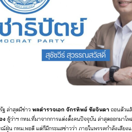
ฐ ล่าสุดมีข่าว
พลตำรวจเอก จักรทิพย์ ชัยจินดา
ถอนตัวแล้ว 
ือง
ผู้ว่าฯ กทม.ที่มาจากการแต่งตั้งคนปัจจุบัน ล่าสุดออกมา
ณ์ฝุ่น กทม.พอดี แต่ก็มีกระแสข่าวว่า ภายในพรรคกำลังเสียงแต