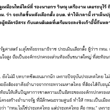
่ดูเหมือนไทม์ไลน์ที่ รองนายกฯ วิษณุ เครืองาม เคยระบุไว้
กทม. ว่า จะเกิดขึ้นหลังเลือกตั้ง อบต. ทำให้เวลานี้ เราเห
ู้สมัครอิสระ กับแคนดิเดตที่เตรียมจะลงชิงเก้าอี้นี้กัน
รัฐศาสตร์ ม.สุโขทัยธรรมาธิราช ประเมินเลือกตั้ง ผู้ว่าฯ กท
นใจสูง ถือเป็นองค์กรปกครองส่วนท้องถิ่นขนาดใหญ่ ที่สะท้อ
กทม. ยังไม่มี บทบาทชัดเจนมากนัก เพราะปัจจุบันประเทศไทย 
ละยังต้องอาศัยอำนาจจากกระทรวงมหาดไทย ที่ต้องได้รับอนุม
สะท้อนให้เห็นปัญหาการขาดความเป็นอิสระขององค์กรปกครองส่
วโครงสร้างอำนาจรัฐ ที่มีลักษณะรวมศูนย์ ทำให้ กทม.เป็นเมือง
าวว่า “กทม.ไม่ใช่ประเทศไทย แต่ประเทศไทย คือ กทม.” เพร