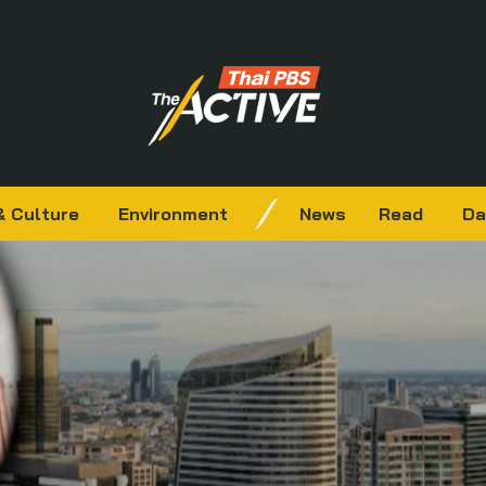
& Culture
Environment
News
Read
Da