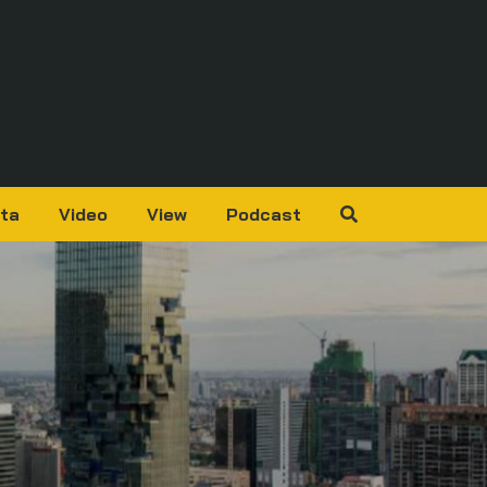
ta
Video
View
Podcast