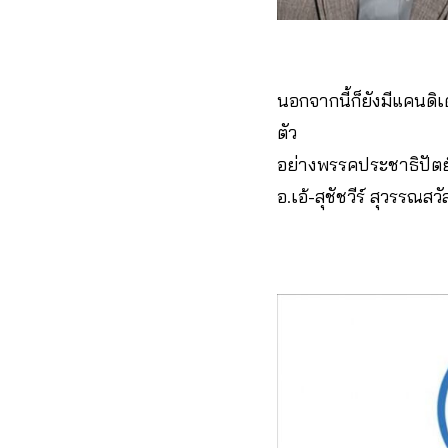
นอกจากนี้ก็ยังมีแคนดิ
ตัว
อย่างพรรคประชาธิปัตย์ ม
อ.เอ้-สุชัชวีร์ สุวรรณสวั