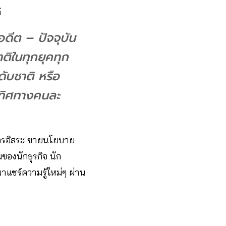
้
อดีต – ปัจจุบัน
าติในทุกยุคทุก
ับชาติ หรือ
นทิศทางคนละ
ัครอิสระ ขายนโยบาย
ามของนักธุรกิจ นัก
มาแชร์ความรู้ใหม่ๆ ผ่าน