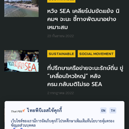
หวัง SEA เคลียร์ปมขัดแย้ง นิ
คมฯ จะนะ ชี้ทางพัฒนาอย่าง
เหมาะสม
23 กันยายน 2022
SUSTAINABLE
SOCIAL MOVEMENT
ที่ปรึกษาเครือข่ายจะนะรักษ์ถิ่น ขู่
”เคลื่อนไหวใหญ่” หลัง
ครม.กลับมติไม่รอ SEA
2 กรกฎาคม 2022
ไทยพีบีเอสใช้คุกกี้
EN
TH
ENVIRONMENT
POLLUTION
เว็บไซต์ของเรามีการจัดเก็บคุกกี้ โปรดศึกษาเพิ่มเติมที่นโยบายคุ้มครอง
กสม. หยิบปัญหานิคม
ข้อมูลส่วนบุคคล