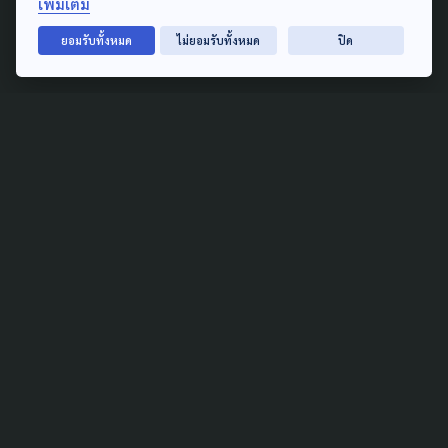
เพิ่มเติม
อุตสาหกรรมจะนะ ตรวจสอบ
ด่วน
ยอมรับทั้งหมด
ไม่ยอมรับทั้งหมด
ปิด
15 ธันวาคม 2021
TAG
ACTIVE DATA LAB
ENVIRONMENT
INDIGENOUS
INEQUALITY
LIFE & CULTURE
POLICY WATCH
POST ELECTION
PUBLIC POLICY
SOCIAL AGENDA
THAIPROTESTS
THE LISTENING
ชายแดนใต้
มหานครภูมิภาค