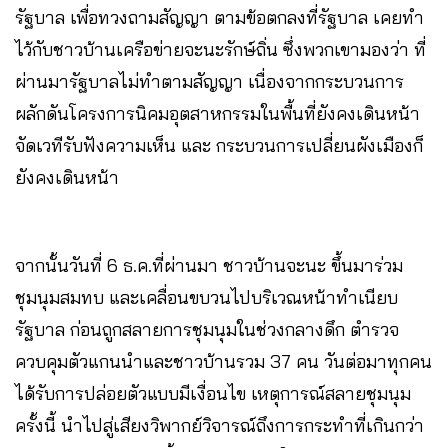
รัฐบาล เพื่อทวงถามสัญญา ตามข้อตกลงที่รัฐบาล เคยทำ
ไว้กับชาวบ้านเครือข่ายจะนะรักษ์ถิ่น ซึ่งพวกเขามองว่า ที่
ผ่านมารัฐบาลไม่ทำตามสัญญา เนื่องจากกระบวนการ
ผลักดันโครงการนิคมอุตสาหกรรมในพื้นที่ยังคงเดินหน้า
จัดเวทีรับฟังความเห็น และ กระบวนการเปลี่ยนผังเมืองก็
ยังคงเดินหน้า
จากนั้นวันที่ 6 ธ.ค.ที่ผ่านมา ชาวบ้านจะนะ ขึ้นมาร่วม
ชุมนุมสมทบ และเคลื่อนขบวนไปบริเวณหน้าทำเนียบ
รัฐบาล ก่อนถูกสลายการชุมนุมในช่วงกลางดึก ตำรวจ
ควบคุมตัวแกนนำและชาวบ้านรวม 37 คน วันต่อมาทุกคน
ได้รับการปล่อยตัวแบบมีเงื่อนไข เหตุการณ์สลายชุมนุม
ครั้งนี้ นำไปสู่เสียงวิพากย์วิจารณ์ถึงการกระทำที่เกินกว่า