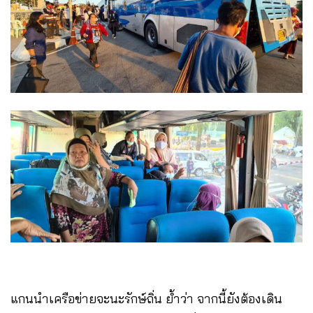
แกนนำเครือข่ายจะนะรักษ์ถิ่น ย้ำว่า จากนี้ยังต้องเดิน