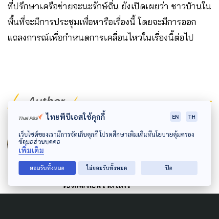
ที่ปรึกษาเครือข่ายจะนะรักษ์ถิ่น ยังเปิดเผยว่า ชาวบ้านใน
พื้นที่จะมีการประชุมเพื่อหารือเรื่องนี้ โดยจะมีการออก
แถลงการณ์เพื่อกำหนดการเคลื่อนไหวในเรื่องนี้ต่อไป
Author
ไทยพีบีเอสใช้คุกกี้
EN
TH
AUTHOR
เว็บไซต์ของเรามีการจัดเก็บคุกกี้ โปรดศึกษาเพิ่มเติมที่นโยบายคุ้มครอง
ทัศนีย์ ประกอบบุญ
ข้อมูลส่วนบุคคล
เพิ่มเติม
นักข่าวสายลุย เกาะติดประเด็นแล้วไม่มีปล่อย รัก
ยอมรับทั้งหมด
ไม่ยอมรับทั้งหมด
ปิด
การเดินทาง หลงรักศิลปะบนรองเท้า และชอบ
ร้องเพลงเป็นชีวิตจิตใจ