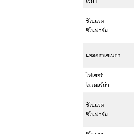
เข็ม 1
ซิโนแวค
ซิโนฟาร์ม
แอสตราเซเนกา
ไฟเซอร์
โมเดอร์น่า
ซิโนแวค
ซิโนฟาร์ม