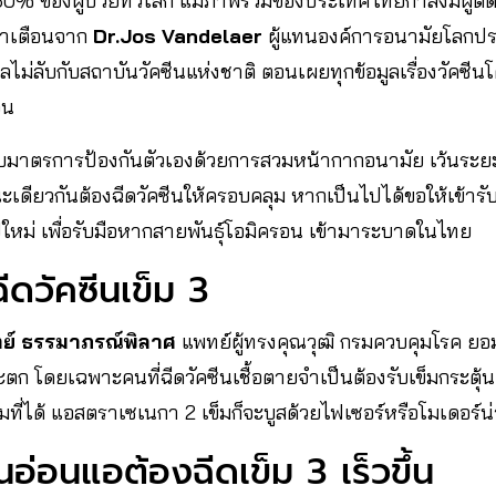
% ของผู้ป่วยทั่วโลก แม้ภาพรวมของประเทศไทยกำลังมีผู้ติดเช
คำเตือนจาก​
Dr.Jos Vandelaer
ผู้แทนองค์การอนามัยโลก
ไม่ลับกับสถาบันวัคซีนแห่งชาติ ตอนเผยทุกข้อมูลเรื่องวัคซีนโ
ือน
มาตรการป้องกันตัวเองด้วยการสวมหน้ากากอนามัย​ เว้นระยะ​ห
ียวกันต้องฉีดวัคซีนให้ครอบคลุม​ หากเป็นไปได้ขอให้เข้ารับวัค
หม่​ เพื่อรับมือหาก​สายพันธุ์​โอมิครอน​ เข้ามาระบาดในไทย
ฉีดวัคซีนเข็ม 3
ตย์​ ธรรมาภรณ์พิลาศ
แพทย์ผู้ทรงคุณวุฒิ กรมควบคุมโรค ยอม
จะตก โดยเฉพาะคนที่ฉีดวัคซีนเชื้อตา​ยจำเป็นต้องรับเข็มกระต
่มที่ได้ แอสตราเซเนกา 2 เข็มก็จะบูสด้วยไฟเซอร์หรือโมเดอร์น่า
กันอ่อนแอต้องฉีดเข็ม 3 เร็วขึ้น