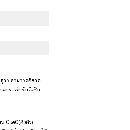
กสูตร สามารถติดต่อ
.สามารถเข้ารับวัคซีน
ัน QueQ(คิวคิว)