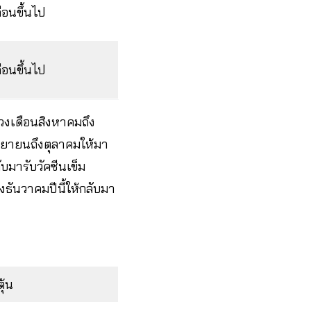
ือนขึ้นไป
ือนขึ้นไป
่วงเดือนสิงหาคมถึง
ันยายนถึงตุลาคมให้มา
ับมารับวัคซีนเข็ม
งธันวาคมปีนี้ให้กลับมา
ุ้น