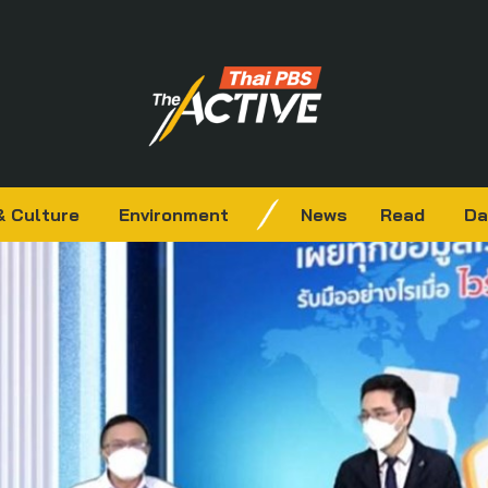
& Culture
Environment
News
Read
Da