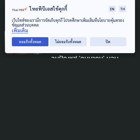
ชุมชนริมราง ก่อน 23 พ.ค.นี้
ไทยพีบีเอสใช้คุกกี้
EN
TH
10 พฤษภาคม 2025
เว็บไซต์ของเรามีการจัดเก็บคุกกี้ โปรดศึกษาเพิ่มเติมที่นโยบายคุ้มครอง
ข้อมูลส่วนบุคคล
เพิ่มเติม
URBAN
SOCIAL MOVEMENT
ยอมรับทั้งหมด
ไม่ยอมรับทั้งหมด
ปิด
คนจนเมือง
จบปัญหา! 'คมนาคม' มอบ
สัญญาเช่าที่ดินรถไฟ 'ศูนย์คนไร้
บ้านสุวิทย์ วัดหนู'
14 มีนาคม 2025
ART & DESIGN
กรมศิลป์ฯ ขึ้นทะเบียน
หัวลำโพง-โรงงานรถไฟมักกะสัน
เป็นโบราณสถาน