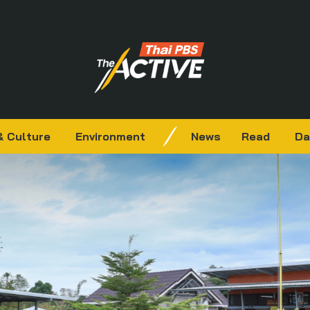
& Culture
Environment
News
Read
Da