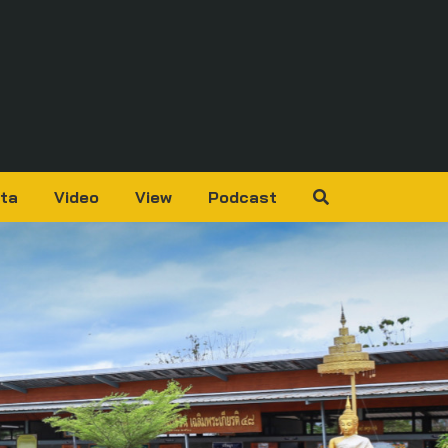
ta
Video
View
Podcast