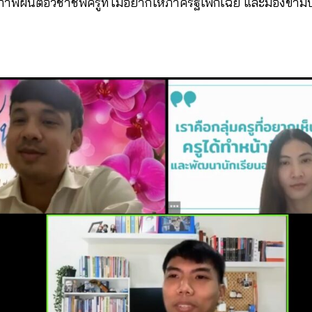
พฝันต่อวิชาชีพครูที่ไม่อยากให้ภาครัฐเพิกเฉย และมองข้ามปั