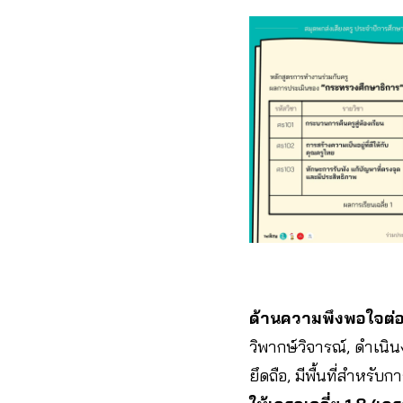
ด้านความพึงพอใจต่
วิพากษ์วิจารณ์, ดำเน
ยึดถือ, มีพื้นที่สำหร