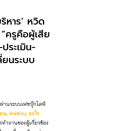
ริหาร’ หวิด
รูคือผู้เสีย
-ประเมิน-
ลี่ยนระบบ
 ผ่านระบบเฟซบุ๊กไลฟ์
อน, insKru, อะไร
ทำงานของผู้เกี่ยวข้อง