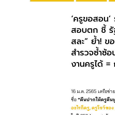
‘ครูขอสอน’ 
สอบตก ชี้ ร
สละ” ย้ำ! ข
สำรวจซ้ำซ้อน
งานครูได้ = 
16 ม.ค. 2565 เครือข่า
ชื่อ
“คืนปากให้ครูคืน
อะไรก็ครู, ครูโชว์ขอ