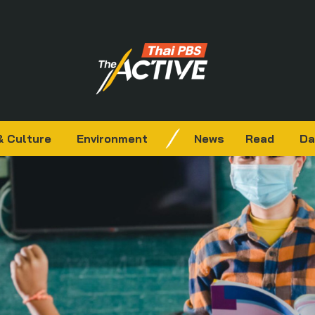
& Culture
Environment
News
Read
Da