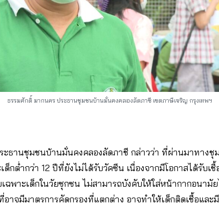
ธรรมศักดิ์ มากนคร ประธานชุมชนบ้านมั่นคงคลองลัดภาชี เขตภาษีเจริญ กรุงเทพฯ
ะธานชุมชนบ้านมั่นคงคลองลัดภาชี กล่าวว่า ที่ผ่านมาทางชุ
และเด็กต่ำกว่า 12 ปีที่ยังไม่ได้รับวัคซีน เนื่องจากมีโอกาสได้รั
ดยเฉพาะเด็กในวัยซุกซน ไม่สามารถบังคับให้ใส่หน้ากากอนามั
่อาจมีมาตรการคัดกรองที่แตกต่าง อาจทำให้เด็กติดเชื้อและม