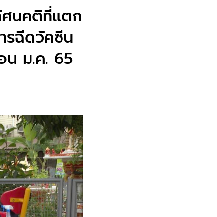
ทัศนคติที่แตก
ารฉีดวัคซีน
ดือน ม.ค. 65