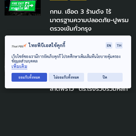
กทม. เชือด 3 ร้านดัง ไร้
มาตรฐานความปลอดภัย-ปูพรม
ตรวจเข้มทั่วกรุง
16 กรกฎาคม 2026
ไทยพีบีเอสใช้คุกกี้
EN
TH
เว็บไซต์ของเรามีการจัดเก็บคุกกี้ โปรดศึกษาเพิ่มเติมที่นโยบายคุ้มครอง
SAFETY
URBAN
ข้อมูลส่วนบุคคล
เพิ่มเติม
กทม.ตั้งศูนย์ช่วยเหลือผู้ประสบ
ยอมรับทั้งหมด
ไม่ยอมรับทั้งหมด
ปิด
เหตุไฟไหม้ “โรงเบียร์ ณ
ลาดพร้าว” ตร.เร่งรวบรวมหลัก
ฐานหาสาเหตุ
13 กรกฎาคม 2026