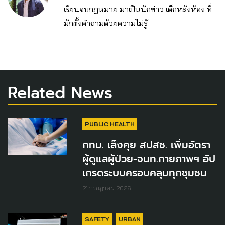
เรียนจบกฎหมาย มาเป็นนักข่าว เด็กหลังห้อง ที่
มักตั้งคำถามด้วยความไม่รู้
Related News
PUBLIC HEALTH
กทม. เล็งคุย สปสช. เพิ่มอัตรา
ผู้ดูแลผู้ป่วย-จนท.กายภาพฯ อัป
เกรดระบบครอบคลุมทุกชุมชน
21 กรกฎาคม 2026
SAFETY
URBAN