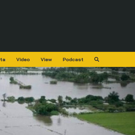
ta
Video
View
Podcast