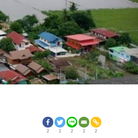
2
2
2
2
2