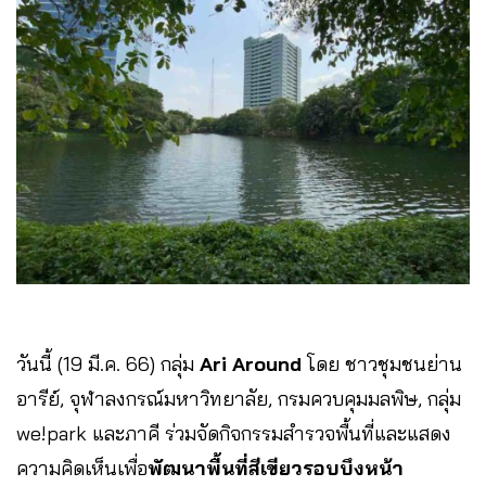
วันนี้ (19 มี.ค. 66) กลุ่ม
Ari Around
โดย ชาวชุมชนย่าน
อารีย์, จุฬาลงกรณ์มหาวิทยาลัย, กรมควบคุมมลพิษ, กลุ่ม
we!park และภาคี ร่วมจัดกิจกรรมสำรวจพื้นที่และแสดง
ความคิดเห็นเพื่อ
พัฒนาพื้นที่สีเขียวรอบบึงหน้า