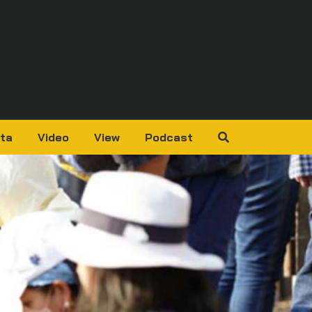
ta
Video
View
Podcast