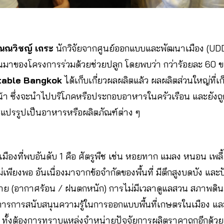
ณณวิชญ์ เถระ
นักวิจัยจากศูนย์ออกแบบและพัฒนาเมือง (U
นมาของโครงการร่วมด้วยช่วยปลูก โดยพบว่า กว่าร้อยละ 60 ข
table Bangkok
ได้เก็บเกี่ยวผลผลิตแล้ว ผลผลิตส่วนใหญ่ที่เก็
คะน้า ซึ่งจะนำไปบริโภคหรือประกอบอาหารในครัวเรือน และยังถู
ะแปรรูปเป็นอาหารหรือผลิตภัณฑ์ต่าง ๆ
องที่พบอันดับ 1 คือ ศัตรูพืช เช่น หอยทาก แมลง หนอน เพลี
ียงพอ อันเนื่องมาจากข้อจำกัดของพื้นที่ มีตึกสูงบดบัง และปั
าย (อากาศร้อน / ฝนตกหนัก) การไม่มีเวลาดูแลสวน สภาพดินย่
ารการสนับสนุนความรู้ในการออกแบบพื้นที่เกษตรในเมือง แล
 ทั้งต้องการทราบแหล่งจำหน่ายปัจจัยการผลิตราคาถูกอีกด้วย