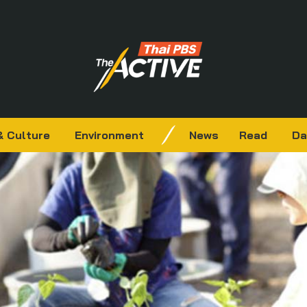
& Culture
Environment
News
Read
Da