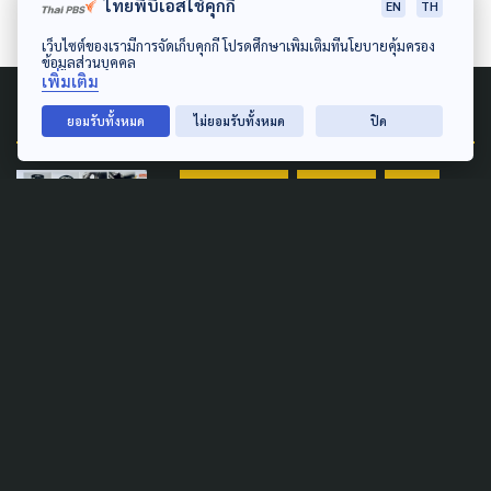
ไทยพีบีเอสใช้คุกกี้
EN
TH
เว็บไซต์ของเรามีการจัดเก็บคุกกี้ โปรดศึกษาเพิ่มเติมที่นโยบายคุ้มครอง
ข้อมูลส่วนบุคคล
เพิ่มเติม
Related News
ยอมรับทั้งหมด
ไม่ยอมรับทั้งหมด
ปิด
AGRICULTURE
ECONOMY
LOCAL
POLITICS
SOCIAL MOVEMENT
BIOTHAI ยันชัดผลแล็บปลากระ
ป๋อง พบเป็น ‘ปลาหมอคางดำ’
เล็งเอาผิดหน่วยงานรัฐ
14 กรกฎาคม 2026
ECONOMY
FOOD SECURITY
GLOBAL
LOCAL