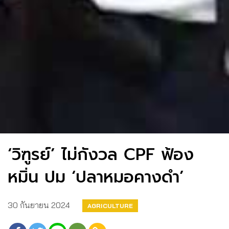
‘วิฑูรย์’ ไม่กังวล CPF ฟ้อง
หมิ่น ปม ‘ปลาหมอคางดำ’
30 กันยายน 2024
AGRICULTURE