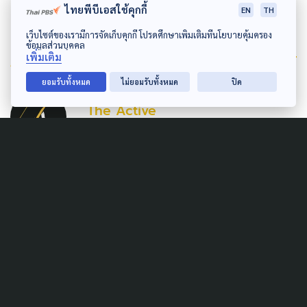
ไทยพีบีเอสใช้คุกกี้
EN
TH
เว็บไซต์ของเรามีการจัดเก็บคุกกี้ โปรดศึกษาเพิ่มเติมที่นโยบายคุ้มครอง
ข้อมูลส่วนบุคคล
Author
เพิ่มเติม
ยอมรับทั้งหมด
ไม่ยอมรับทั้งหมด
ปิด
AUTHOR
The Active
กองบรรณาธิการ The Active
Related News
URBAN
Bangkok Design Week