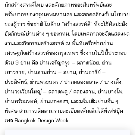
นักสร้างสรรค์ไทย และศักยภาพของสินทรัพย์และ
ทรัพยากรของกรุงเทพมหานคร และสอดคล้องกับนโยบาย
ของผู้ว่าฯ ชัชชาติ ในด้าน “สร้างสรรค์ดี” ที่จะใช้ศิลปะดึง
อัตลักษณ์ย่านต่าง ๆ ของกทม. โดยเทศกาลจะจัดแสดงผล
งานและกิจกรรมสร้างสรรค์ ณ พื้นที่เครือข่ายย่าน
เศรษฐกิจสร้างสรรค์ของกรุงเทพฯ ซึ่งงานในปีนี้ประกอบ
ด้วย 9 ย่าน คือ ย่านเจริญกรุง – ตลาดน้อย, ย่าน
เยาวราช, ย่านสามย่าน – สยาม, ย่านอารีย์ –
ประดิพัทธ์, ย่านพระนคร / ปากคลองตลาด / นางเลิ้ง,
ย่านวงเวียนใหญ่ – ตลาดพลู / คลองสาน, ย่านบางโพ,
ย่านพร้อมพงษ์, ย่านเกษตรฯ, และเพิ่มเติมย่านอื่น ๆ
พิเศษ สามารถติดตามรายละเอียดเพิ่มเติมได้ที่เฟซบุ๊ค
เพจ Bangkok Design Week