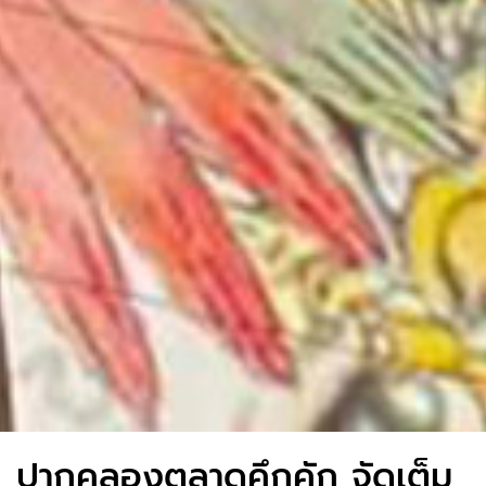
ปากคลองตลาดคึกคัก จัดเต็ม