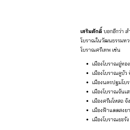
เสริมศักดิ์
บอกอีกว่า ส
โบราณในวัฒนธรรมทวารว
โบราณศรีเทพ เช่น
เมืองโบราณอู่ทอง
เมืองโบราณคูบัว 
เมืองนครปฐมโบ
เมืองโบราณจันเส
เมืองศรีมโหสถ จั
เมืองฟ้าแดดสงยาง
เมืองโบราณยะรัง 