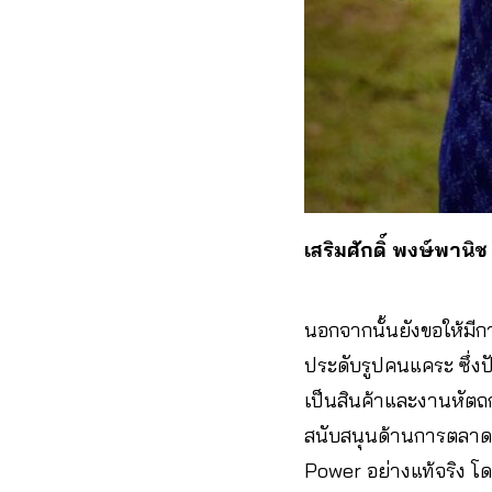
เสริมศักดิ์ พงษ์พานิช
นอกจากนั้นยังขอให้มี
ประดับรูปคนแคระ ซึ่ง
เป็นสินค้าและงานหัตถกร
สนับสนุนด้านการตลาดแล
Power อย่างแท้จริง 