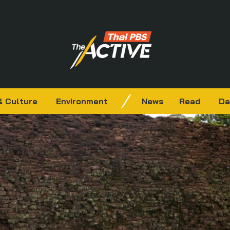
& Culture
Environment
News
Read
Da