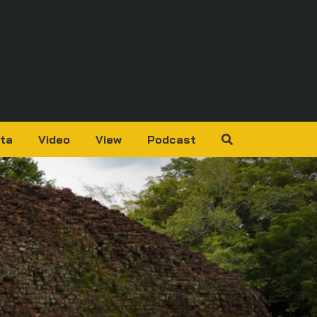
ta
Video
View
Podcast