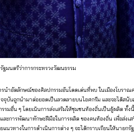
รัฐมนตรีว่าการกระทรวงวัฒนธรรม
การนำอัตลักษณ์ของศิลปกรรมอันโดดเด่นที่พบ ในเมืองโบราณศ
ปัจจุบันถูกนำมาต่อยอดเป็นลวดลายบนไอศกรีม และจะได้สนับส
รมอื่น ๆ โดยเน้นการส่งเสริมให้ชุมชนท้องถิ่นเป็นผู้ผลิต ทั
ะการพัฒนาทักษะฝีมือในการผลิต ของคนท้องถิ่น เพื่อส่งเสริ
โดยแนวทางในการดำเนินการต่าง ๆ จะได้กราบเรียนให้นายกรั