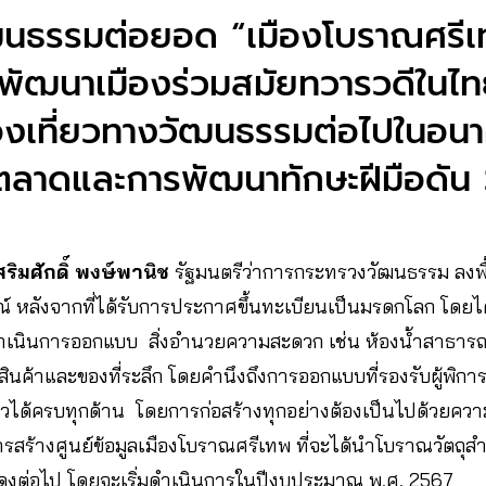
นธรรมต่อยอด “เมืองโบราณศรี
พัฒนาเมืองร่วมสมัยทวารวดีในไท
ท่องเที่ยวทางวัฒนธรรมต่อไปในอ
รตลาดและการพัฒนาทักษะฝีมือดัน
สริมศักดิ์ พงษ์พานิช
รัฐมนตรีว่าการกระทรวงวัฒนธรรม ลงพื้
รณ์ หลังจากที่ได้รับการประกาศขึ้นทะเบียนเป็นมรดกโลก โดย
เนินการออกแบบ สิ่งอำนวยความสะดวก เช่น ห้องน้ำสาธาร
ยสินค้าและของที่ระลึก โดยคำนึงถึงการออกแบบที่รองรับผู้พิการ
ที่ยวได้ครบทุกด้าน โดยการก่อสร้างทุกอย่างต้องเป็นไปด้วย
การสร้างศูนย์ข้อมูลเมืองโบราณศรีเทพ ที่จะได้นำโบราณวัตถุส
งต่อไป โดยจะเริ่มดำเนินการในปีงบประมาณ พ.ศ. 2567