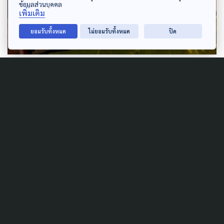
ข้อมูลส่วนบุคคล
เพิ่มเติม
ยอมรับทั้งหมด
ไม่ยอมรับทั้งหมด
ปิด
สำหรับแนวคิดการท่องเที่ยวอย่างยั่งยืนถูกกำหนดไว้เป็น
หนึ่งในยุทธศาสตร์ชาติ 20 ปี พ.ศ.2561-2580 ในด้าน
การพัฒนาและเสริมสร้างศักยภาพทรัพยากรมนุษย์ เรื่อง
การสร้างการเติบโตบนคุณภาพชีวิตที่เป็นมิตรต่อสิ่ง
แวดล้อม และในแผนแม่บทประเด็นการท่องเที่ยว ประกอบ
ไปด้วยยุทธศาสตร์ด้านการท่องเที่ยวเชิงสร้างสรรค์และ
วัฒนธรรม การท่องเที่ยวเชื่อมโยงภูมิภาค และการพัฒนา
ระบบนิเวศการท่องเที่ยว สอดรับกับเป้าหมายลดการ
ปล่อยก๊าซเรือนกระจก ร้อยละ 30 จากปริมาณการปล่อย