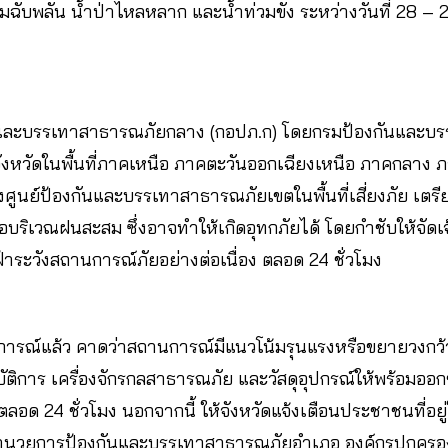
มฉับพลัน น้ำป่าไหลหลาก และน้ำท่วมขัง ระหว่างวันที่ 28 –
ละบรรเทาสาธารณภัยกลาง (กอปภ.ก) โดยกรมป้องกันและบร
จังหวัดในพื้นที่ภาคเหนือ ภาคตะวันออกเฉียงเหนือ ภาคกลาง 
ูนย์ป้องกันและบรรเทาสาธารณภัยเขตในพื้นที่เสี่ยงภัย เตรีย
บริเวณฝนสะสม ซึ่งอาจทำให้เกิดอุทกภัยได้ โดยกำชับให้จัดเ
ระวังสถานการณ์ภัยอย่างต่อเนื่อง ตลอด 24 ชั่วโมง
การณ์แล้ว คาดว่าสถานการณ์มีแนวโน้มรุนแรงหรือขยายวงกว้างม
ฏิบัติการ เครื่องจักรกลสาธารณภัย และวัสดุอุปกรณ์ให้พร้อมอ
ตลอด 24 ชั่วโมง นอกจากนี้ ให้จังหวัดแจ้งเตือนประชาชนที่อยู่ใ
อำนวยการป้องกันและบรรเทาสาธารณภัยอำเภอ องค์กรปกครองส