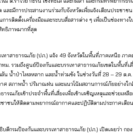
 บริเวณ ต.ราไวย์ กะรน เชิงทะเล และกมลา และกรมทรัพยากรธรณ
 และมีการประสานงานร่วมกับจังหวัดเพื่อแจ้งเตือนประชาชน โด
ารติดตั้งเครื่องมือและระบบสื่อสารต่าง ๆ เพื่อเป็นช่องทางใ
ิทธิภาพมากที่สุด
เทาสาธารณภัย (ปภ.) แจ้ง 49 จังหวัดในพื้นที่ภาคเหนือ ภาค
ม. รวมถึงศูนย์ป้องกันและบรรเทาสาธารณภัยเขตในพื้นที่เสี่ย
ัน น้ำป่าไหลหลาก และน้ำท่วมขัง ในช่วงวันที่ 28 – 29 ต.ค. 
าศ สภาพน้ำ ปริมาณฝน และแนวโน้มสถานการณ์ภัยอย่างใกล้ชิ
ารณภัยเข้าประจำพื้นที่เสี่ยงเพื่อเข้าเผชิญเหตุและช่วยเหลือผู
ระชาชนให้ติดตามพยากรณ์อากาศและปฏิบัติตามประกาศเตือนภ
 อธิบดีกรมป้องกันและบรรเทาสาธารณภัย (ปภ.) เปิดเผยว่า ก