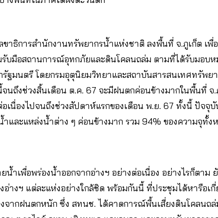
ลขาธิการสำนักงานทรัพยากรน้ำแห่งชาติ ลงพื้นที่ จ.ภูเก็ต เพื
รียมรับมือสถานการณ์อุทกภัยและดินโคลนถล่ม ตามที่ได้รับม
รัฐมนตรี โดยกรมอุตุนิยมวิทยาและสถาบันสารสนเทศทรัพยา
นี้จนถึงช่วงสิ้นเดือน ต.ค. 67 จะมีฝนตกค่อนข้างมากในพื้นที่ จ
เนื่องไปจนถึงช่วงสัปดาห์แรกของเดือน พ.ย. 67 ทั้งนี้ ปัจจุบ
บน้ำและแหล่งน้ำต่าง ๆ ค่อนข้างมาก รวม 94% ของความจุทั้ง
ำเพื่อพร่องน้ำออกจากอ่างฯ อย่างต่อเนื่อง อย่างไรก็ตาม ย
่างฯ แต่ละแห่งอย่างใกล้ชิด พร้อมกันนี้ ที่ประชุมได้หารือเกี
งจากฝนตกหนัก ซึ่ง สทนช. ได้คาดการณ์พื้นเสี่ยงดินโคลนถล่ม