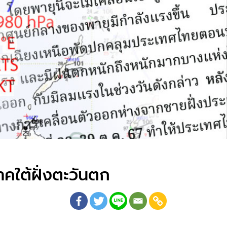
าคใต้ฝั่งตะวันตก