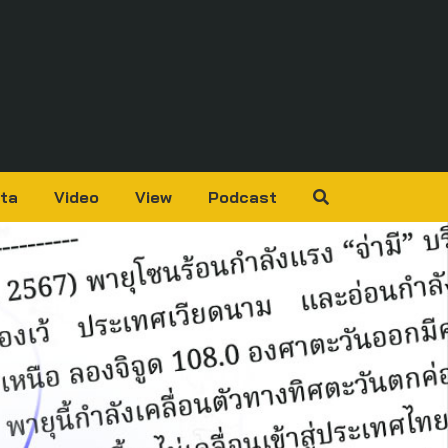
ta
Video
View
Podcast