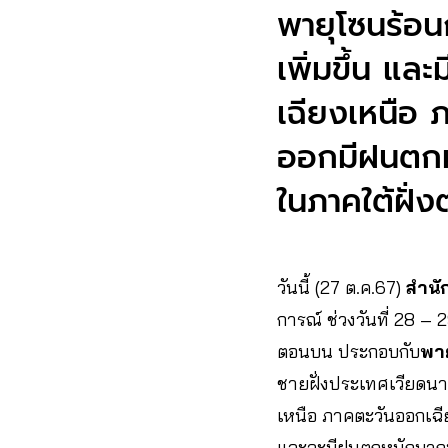
พายุโซนร้อน
เพิ่มขึ้น แ
เฉียงเหนือ 
ออกมีฝนตกห
ในภาคใต้ฝั
วันนี้ (27 ต.ค.67)
สำนั
การณ์ ช่วงวันที่ 28 
ตอนบน ประกอบกับ
พาย
ชายฝั่งประเทศเวียดน
เหนือ ภาคตะวันออกเฉี
และจะมีฝนตกหนักมากบา