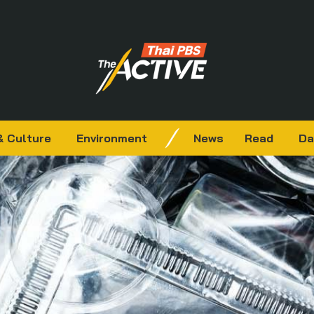
& Culture
Environment
News
Read
Da