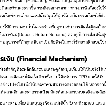
รใช้ซ้ำขั้นต่ำ (Mandatory Reuse Targets) สำหรับอุตสาหกร
วอรี และร้านสะดวกซื้อ รวมถึงออกมาตรการทางภาษีเพื่อจูงใจให้
รจุภัณฑ์ทางเลือก และสนับสนุนให้ผู้บริโภคคืนบรรจุภัณฑ์ได้ด้
งให้มีการลงทุนในโครงสร้างพื้นฐาน เช่น การติดตั้งตู้กดน้
ืนภาชนะ (Deposit Return Scheme) ควบคู่กับการส่งเสริมสุ
วลด้านสุขภาพที่มักถูกหยิบมาเป็นข้ออ้างในการใช้พลาสติกแบบใช้ค
รเงิน (Financial Mechanism)
วใจสำคัญที่จะผลักดันระบบเศรษฐกิจหมุนเวียนให้เป็นจริงได
ลิตพลาสติกแบบใช้ครั้งเดียวทิ้งภายใต้หลักการ EPR และให้มีก
อย่างโปร่งใส เพื่อให้ประชาชนสามารถตรวจสอบได้ นอกจากนี้
ฑ์พลาสติก และค่าธรรมเนียมที่สะท้อนผลกระทบต่อสิ่งแวดล้อ
เฉพาะด้านเพื่อสนับสนุนธุรกิจระบบใช้ซ้ำ วิสาหกิจชุมชน และ