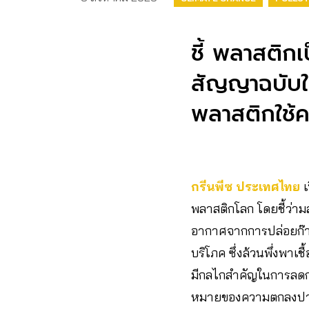
ชี้ พลาสติกเ
สัญญาฉบับใ
พลาสติกใช้คร
กรีนพีซ ประเทศไทย
พลาสติกโลก โดยชี้ว่าม
อากาศจากการปล่อยก๊าซ
บริโภค ซึ่งล้วนพึ่งพา
มีกลไกสำคัญในการลดกา
หมายของความตกลงปารี