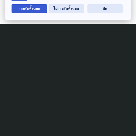
ยอมรับทั้งหมด
ไม่ยอมรับทั้งหมด
ปิด
Related News
DISASTER
GLOBAL
GISTDA เริ่มสร้าง “ธีออส 3”
ดาวเทียมฝีมือคนไทย ยิงขึ้น
อวกาศปี 72 เพิ่มความถี่ติดตาม
ภัยพิบัติ
26 กรกฎาคม 2026
DISASTER