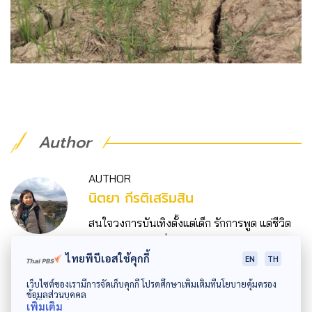
Author
AUTHOR
นิตยา กีรติเสริมสิน
สนใจวงการบันเทิงตั้งแต่เด็ก รักการพูด แต่ชีวิต
พลิกผันก้าวสู่นักสื่อสารมวลชน รักงานการ
ไทยพีบีเอสใช้คุกกี้
EN
TH
เปลี่ยนแปลงสภาพภูมิอากาศ ดิน น้ำ และความ
เป็นไปของโลก คิดบวก มองทางเลือกใหม่ ๆ อย่าง
เว็บไซต์ของเรามีการจัดเก็บคุกกี้ โปรดศึกษาเพิ่มเติมที่นโยบายคุ้มครอง
ข้อมูลส่วนบุคคล
สร้างสรรค์
เพิ่มเติม