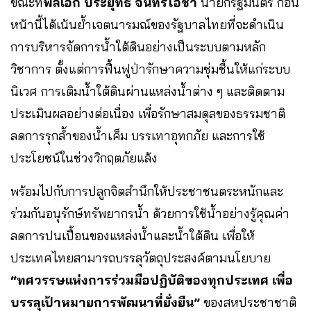
ขณะที่
พลเอก ประยุทธ์ จันทร์โอชา
นายกรัฐมนตรี ก่อน
หน้านี้ได้เน้นย้ำเจตนารมณ์ของรัฐบาลไทยที่จะดำเนิน
การบริหารจัดการน้ำใต้ดินอย่างเป็นระบบตามหลัก
วิชาการ ตั้งแต่การฟื้นฟูป่ารักษาความชุ่มชื้นให้แก่ระบบ
นิเวศ การเติมน้ำใต้ดินผ่านแหล่งน้ำต่าง ๆ และติดตาม
ประเมินผลอย่างต่อเนื่อง เพื่อรักษาสมดุลของธรรมชาติ
ลดการรุกล้ำของน้ำเค็ม บรรเทาอุทกภัย และการใช้
ประโยชน์ในช่วงวิกฤตภัยแล้ง
พร้อมไปกับการปลูกจิตสำนึกให้ประชาชนตระหนักและ
ร่วมกันอนุรักษ์ทรัพยากรน้ำ ด้วยการใช้น้ำอย่างรู้คุณค่า
ลดการปนเปื้อนของแหล่งน้ำและน้ำใต้ดิน เพื่อให้
ประเทศไทยสามารถบรรลุวัตถุประสงค์ตามนโยบาย
“ทศวรรษแห่งการร่วมมือปฏิบัติของทุกประเทศ เพื่อ
บรรลุเป้าหมายการพัฒนาที่ยั่งยืน”
ของสหประชาชาติ