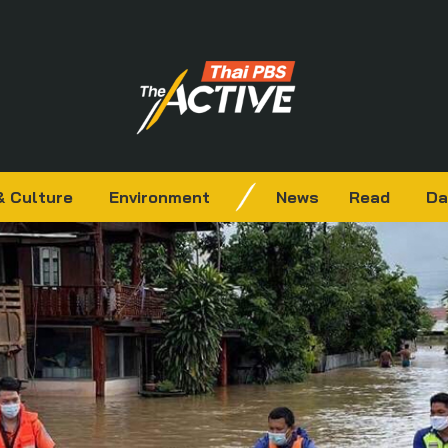
& Culture
Environment
News
Read
Da