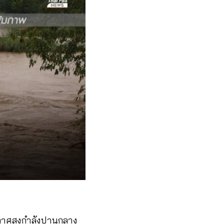
อากาศสูงกำลังปานกลาง