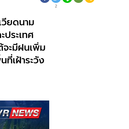
2
เวียดนาม
ละประเทศ
้จะมีฝนเพิ่ม
ี่เฝ้าระวัง