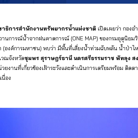
ลขาธิการสำนักงานทรัพยากรน้ำแห่งชาติ
เปิดเผยว่า กองอำ
สถานการณ์น้ำจากฝนคาดการณ์ (ONE MAP) ของกรมอุตุนิยมว
องค์การมหาชน) พบว่า มีพื้นที่เสี่ยงน้ำท่วมฉับพลัน น้ำป่าไห
เวณจังหวัด
ชุมพร สุราษฎร์ธานี นครศรีธรรมราช พัทลุง ส
่วยงานที่เกี่ยวข้องเฝ้าระวังและดำเนินการเตรียมพร้อม
ติดต
นื่อง