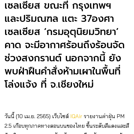
เซลเซียส ขณะที่ กรุงเทพฯ
และปริมณฑล แตะ 37
องศา
เซลเซียส ‘
กรมอุตุนิยมวิทยา’
คาด จะมีอากาศร้อนถึงร้อนจัด
ช่วงสงกรานต์ นอกจากนี้ ยัง
พบฝ่าฝืนคำสั่งห้ามเผาในพื้นที่
โล่งแจ้ง ที่ จ.เชียงใหม่
วันนี้ (10 เม.ย. 2565) เว็บไซต์
IQAir
รายงานค่าฝุ่น PM
2.5 เกือบทุกภาคทางตอนบนของไทย ขึ้นระดับสีแดงและสี