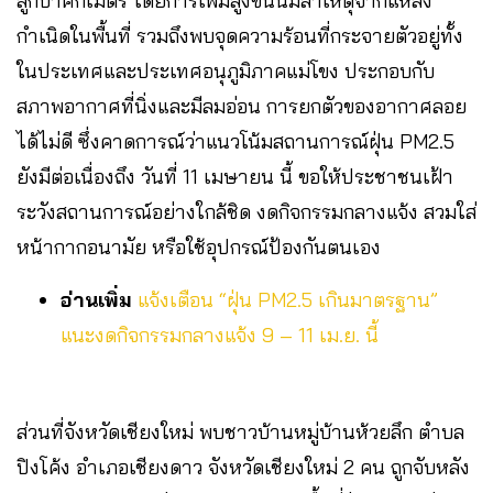
ลูกบาศก์เมตร โดยการเพิ่มสูงขึ้นนี้มีสาเหตุจากแหล่ง
กำเนิดในพื้นที่ รวมถึงพบจุดความร้อนที่กระจายตัวอยู่ทั้ง
ในประเทศและประเทศอนุภูมิภาคแม่โขง ประกอบกับ
สภาพอากาศที่นิ่งและมีลมอ่อน การยกตัวของอากาศลอย
ได้ไม่ดี ซึ่งคาดการณ์ว่าแนวโน้มสถานการณ์ฝุ่น PM2.5
ยังมีต่อเนื่องถึง วันที่ 11 เมษายน นี้ ขอให้ประชาชนเฝ้า
ระวังสถานการณ์อย่างใกล้ชิด งดกิจกรรมกลางแจ้ง สวมใส่
หน้ากากอนามัย หรือใช้อุปกรณ์ป้องกันตนเอง
อ่านเพิ่ม
แจ้งเตือน “ฝุ่น PM2.5 เกินมาตรฐาน”
แนะงดกิจกรรมกลางแจ้ง 9 – 11 เม.ย. นี้
ส่วนที่จังหวัดเชียงใหม่ พบชาวบ้านหมู่บ้านห้วยลึก ตำบล
ปิงโค้ง อำเภอเชียงดาว จังหวัดเชียงใหม่ 2 คน ถูกจับหลัง