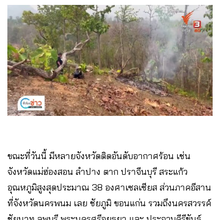
ขณะที่วันนี้ มีหลายจังหวัดติดอันดับอากาศร้อน เช่น
จังหวัดแม่ฮ่องสอน ลำปาง ตาก ปราจีนบุรี สระแก้ว
อุณหภูมิสูงสุดประมาณ 38 องศาเซลเซียส ส่วนภาคอีสาน
ที่จังหวัดนครพนม เลย ชัยภูมิ ขอนแก่น รวมถึงนครสวรรค์
ชัยนาท ลพบุรี พระนครศรีอยุธยา และ ประจวบคีรีขันธ์