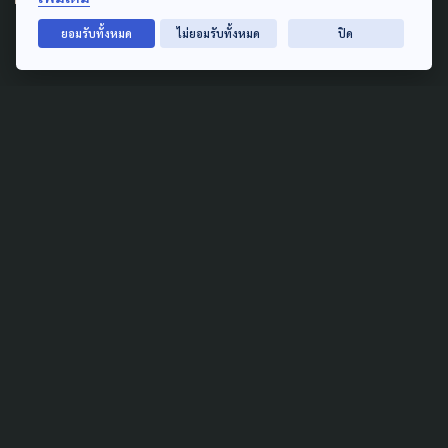
ศวปถ. ชี้ 3 ใน 4 'ไม่มีใบขับขี่'
ยอมรับทั้งหมด
ไม่ยอมรับทั้งหมด
ปิด
13 เมษายน 2026
LAW & RIGHTS
SAFETY
สถิติวันแรกสงกรานต์ 69 ขับ
เร็ว-มอเตอร์ไซค์ ยังครองแชมป์
สูญเสีย ย้ำรัฐต้องเพิ่มมาตรการ
เข้มใบขับขี่
11 เมษายน 2026
SAFETY
CULTURE
LAW & RIGHTS
"Respect ก่อนสาด" เตือน!!
เล่นสงกรานต์ไม่เคารพสิทธิ-
คุกคามทางเพศ เจอโทษหนัก