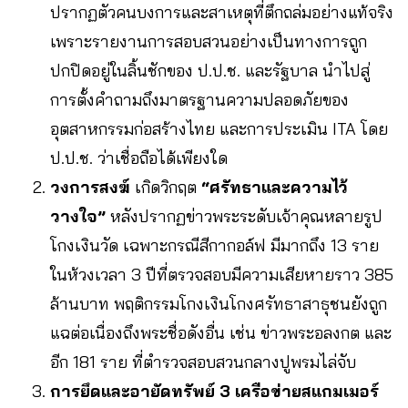
ปรากฏตัวคนบงการและสาเหตุที่ตึกถล่มอย่างแท้จริง
เพราะรายงานการสอบสวนอย่างเป็นทางการถูก
ปกปิดอยู่ในลิ้นชักของ ป.ป.ช. และรัฐบาล นำไปสู่
การตั้งคำถามถึงมาตรฐานความปลอดภัยของ
อุตสาหกรรมก่อสร้างไทย และการประเมิน ITA โดย
ป.ป.ช. ว่าเชื่อถือได้เพียงใด
วงการสงฆ์
เกิดวิกฤต
“ศรัทธาและความไว้
วางใจ”
หลังปรากฏข่าวพระระดับเจ้าคุณหลายรูป
โกงเงินวัด เฉพาะกรณีสีกากอล์ฟ มีมากถึง 13 ราย
ในห้วงเวลา 3 ปีที่ตรวจสอบมีความเสียหายราว 385
ล้านบาท พฤติกรรมโกงเงินโกงศรัทธาสาธุชนยังถูก
แฉต่อเนื่องถึงพระชื่อดังอื่น เช่น ข่าวพระอลงกต และ
อีก 181 ราย ที่ตำรวจสอบสวนกลางปูพรมไล่จับ
การยึดและอายัดทรัพย์
3 เครือข่ายสแกมเมอร์