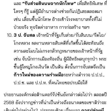
และ
“รับส่วยสินบนจากนักโทษ”
เพื่อสิทธิพิเศษ ที่
ใครๆ ก็รู้ แต่ผู้มีอำนาจต่างช่วยกันปฏิเสธตลอดมา
เช่น เลื่อนชั้นนักโทษ ย้ายเข้าโรงพยาบาลทั้งที่ไม่
ป่วยจริง ทุจริตค่าอาหาร การก่อสร้าง ฯลฯ
3 ป. จับสด
เจ้าหน้าที่รัฐเก็บส่วย/รับสินบน/รีดไถ/
โกงหลวง ผลงานหลายสิบคดีที่เกิดขึ้นได้สะท้อนถึง
ความละโมบไม่เกรงกลัวกฎหมายของเจ้าหน้าที่รัฐ
เช่น จับนักการเมืองท้องถิ่น ผู้มีอิทธิพลบุกรุกป่า พระ
ชั้นผู้ใหญ่โกงเงินวัด เป็นต้น ดังนั้นการจับสดจึงเป็น
ก้าวใหม่ของความร่วมมือ
ระหว่างตำรวจ ป.ป.ป.,
ป.ป.ช. และ ป.ป.ท. ที่คนไทยขอปรบมือให้
ประธานองค์กรต่อต้านคอร์รัปชันยังกล่าวต่อไปว่า ตลอดปี
2568 ยังปรากฏข่าวที่น่าเป็นห่วงถึงอนาคตของชาติว่าจะ
เดินต่อไปอย่างไร? ประกอบด้วย เรื่องแรก
การปล่อยผี