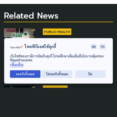
Related News
PUBLIC HEALTH
เปิดใจผู้โพสต์คนแรก พบ
ไทยพีบีเอสใช้คุกกี้
EN
TH
ประวัติการรักษาใน “หมอพร้อม”
ทั้งที่ไม่เคยใช้บริการ มองว่าอาจ
เว็บไซต์ของเรามีการจัดเก็บคุกกี้ โปรดศึกษาเพิ่มเติมที่นโยบายคุ้มครอง
ข้อมูลส่วนบุคคล
มีการคอร์รัปชัน
เพิ่มเติม
27 กรกฎาคม 2026
ยอมรับทั้งหมด
ไม่ยอมรับทั้งหมด
ปิด
CORRUPTION
ACT เปิด Hall of Shame 13
กรณีอื้อฉาว สะท้อนวิกฤต
คอร์รัปชันพุ่ง หลักนิติธรรมไทย