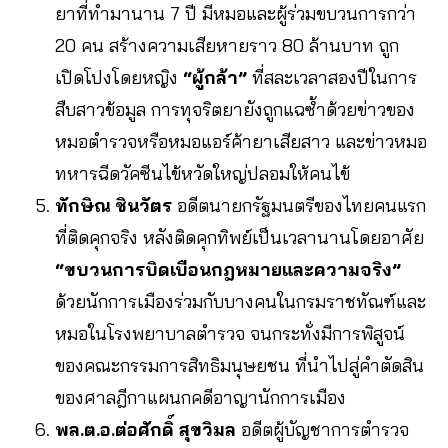
ยาที่ทำมานาน 7 ปี มีหมอและผู้ร่วมขบวนการกว่า
20 คน สร้างความเสียหายราว 80 ล้านบาท ถูก
เปิดโปงโดยหญิง
“ผู้กล้า”
ที่สละเวลาสองปีในการ
สืบสาวข้อมูล การทุจริตยายังถูกแฉซ้ำด้วยข่าวของ
หมอตำรวจหรือหมอแอร์ค้ายาเสียสาว และข่าวหมอ
ทหารฉีดวัคซีนไข้หวัดใหญ่ปลอมให้คนไข้
ทักษิณ ชินวัตร
อดีตนายกรัฐมนตรีของไทยคนแรก
ที่ติดคุกจริง หลังติดคุกทิพย์เป็นเวลานานโดยอาศัย
“ขบวนการบิดเบือนกฎหมายและความจริง”
ด้วยนักการเมืองร่วมกับบางคนในกรมราชทัณฑ์และ
หมอในโรงพยาบาลตำรวจ จนกระทั่งมีการพิสูจน์
ของคณะกรรมการสิทธิมนุษยชน ที่นำไปสู่คำตัดสิน
ของศาลฎีกาแผนกคดีอาญานักการเมือง
พล.ต.อ.ต่อศักดิ์ สุขวิมล
อดีตผู้บัญชาการตำรวจ