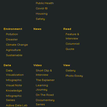
Public Health
Covid-19
Housing
Safety
Environment
News
Read
Pollution
Feature &
Interview
Disaster
Columnist
Climate Change
Quote
Agriculture
Sustainable
Data
Video
View
Data
Short Clip &
Gallery
Visualization
Interview
Photo Essay
Infographic
The Explainer
Visual Note
Learning
Journey
Knowledge
On The Road
Infographic
Series
Documentary
Series
Active Data Lab