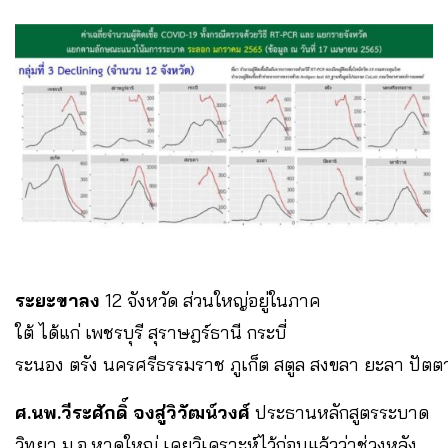
ระยะขาลง
12 จังหวัด ส่วนใหญ่อยู่ในภาค
ใต้ ได้แก่ เพชรบุรี สุราษฎร์ธานี กระบี่
ระนอง ตรัง นครศรีธรรมราช ภูเก็ต สตูล สงขลา ยะลา ปัตต
ศ.นพ.วีระศักดิ์ จงสู่วิวัฒน์วงศ์
ประธานหลักสูตรระบาด
วิทยา ม.อ.หาดใหญ่ เคยวิเคราะห์ไว้ก่อนแล้วว่าช่วงหลัง