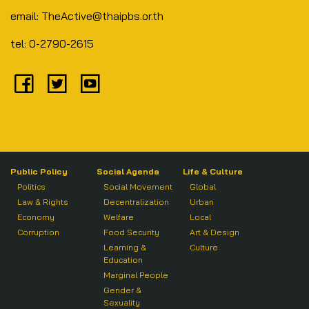
email: TheActive@thaipbs.or.th
tel: 0-2790-2615
Public Policy
Social Agenda
Life & Culture
Politics
Social Movement
Global
Law & Rights
Decentralization
Urban
Economy
Welfare
Local
Corruption
Food Security
Art & Design
Learning &
Culture
Education
Marginal People
Gender &
Sexuality