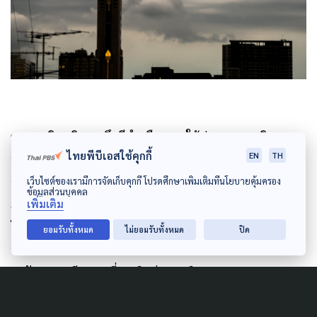
กรมอุตุนิยมวิทยา จึงมีคำเตือน ขอให้ประชาชนบริเวณ
ไทยพีบีเอสใช้คุกกี้
EN
TH
ประเทศไทยตอนบน ระวังอันตรายจากพายุฤดูร้อนที่อาจ
จะเกิดขึ้น โดยหลีกเลี่ยงการอยู่ในที่โล่งแจ้ง ใต้ต้นไม้ใหญ่
เว็บไซต์ของเรามีการจัดเก็บคุกกี้ โปรดศึกษาเพิ่มเติมที่นโยบายคุ้มครอง
ข้อมูลส่วนบุคคล
สิ่งปลูกสร้างและป้ายโฆษณาที่ไม่แข็งแรง ไม่ควรสวมใส่
เพิ่มเติม
โลหะ และหลีกเลี่ยงการใช้โทรศัพท์มือถือขณะเกิดพายุฝน
ยอมรับทั้งหมด
ไม่ยอมรับทั้งหมด
ปิด
ฟ้าคะนอง สำหรับเกษตรกรควรเตรียมการป้องกันและ
ระวังความเสียหายที่จะเกิดต่อผลผลิตทางการเกษตรและ
อันตรายต่อสัตว์เลี้ยงไว้ด้วย