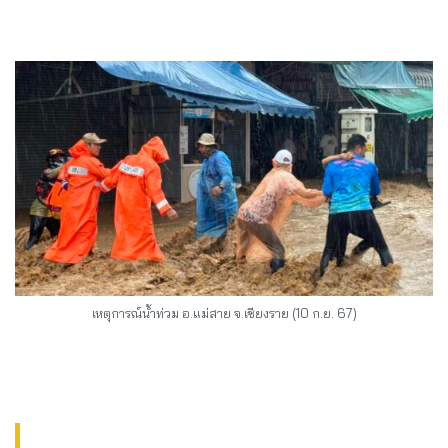
เหตุการณ์น้ำท่วม อ.แม่สาย จ.เชียงราย (10 ก.ย. 67)