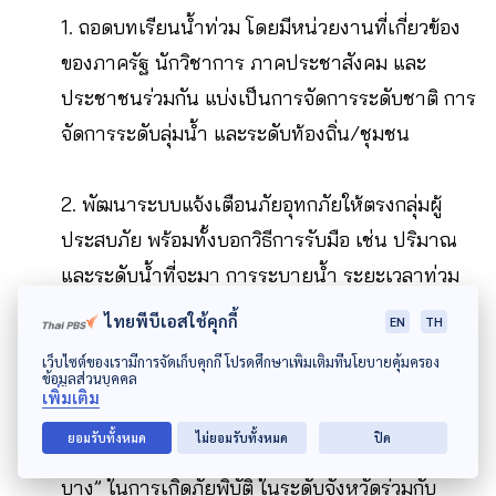
1. ถอดบทเรียนน้ำท่วม โดยมีหน่วยงานที่เกี่ยวข้อง
ของภาครัฐ นักวิชาการ ภาคประชาสังคม และ
ประชาชนร่วมกัน แบ่งเป็นการจัดการระดับชาติ การ
จัดการระดับลุ่มน้ำ และระดับท้องถิ่น/ชุมชน
2. พัฒนาระบบแจ้งเตือนภัยอุทกภัยให้ตรงกลุ่มผู้
ประสบภัย พร้อมทั้งบอกวิธีการรับมือ เช่น ปริมาณ
และระดับน้ำที่จะมา การระบายน้ำ ระยะเวลาท่วม
ขัง รวมถึงพื้นที่เสี่ยงต่อภัยพิบัติดินโคลนถล่ม และ
ไทยพีบีเอสใช้คุกกี้
EN
TH
การเสริมสร้างขีดความสามารถของผู้นำชุมชนและ
เว็บไซต์ของเรามีการจัดเก็บคุกกี้ โปรดศึกษาเพิ่มเติมที่นโยบายคุ้มครอง
ประชาชนในการรับมือกับภัยพิบัติ
ข้อมูลส่วนบุคคล
เพิ่มเติม
ยอมรับทั้งหมด
ไม่ยอมรับทั้งหมด
ปิด
3. จัดตั้งหน่วยงานสำรวจจัดทำแผนที่ “ความเปราะ
บาง” ในการเกิดภัยพิบัติ ในระดับจังหวัดร่วมกับ