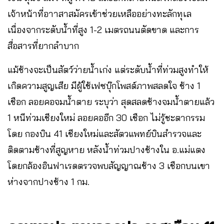
เจ้าหน้าที่อาาสาสมัครเข้าช่วยเหลืออย่างทะลักทุเล
เนื่องจากระดับน้ำที่สูง 1-2 เมตรถนนตัดขาด และการ
สื่อสารที่ยากลำบาก
แม้ช้างจะเป็นสัตว์ว่ายน้ำเก่ง แต่ระดับน้ำที่ท่วมสูงทำให้
เกิดความสูญเสีย มีผู้ใช้เฟซบุ๊กโพสต์ภาพสลดใจ ช้าง 1
เชือก ลอยคอจมน้ำตาย ระบุว่า สุดสลดช้างจมน้ำตายแล้ว
1 หนีท่วมเชียงใหม่ ลอยคออีก 30 เชือก ไม่รู้ชะตากรรม
โดย กองบิน 41 เชียงใหม่และสัตวแพทย์บินสำรวจและ
ติดตามช้างที่สูญหาย หลังน้ำท่วมปางช้างใน อ.แม่แตง
โดยกล้องอินฟาเรดตรวจพบสัญญาณช้าง 3 เชือกบนเขา
ห่างจากปางช้าง 1 กม.