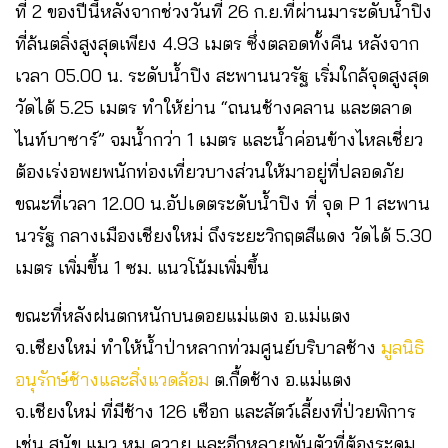
ที่ 2 ของปีนี้หลังจากช่วงวันที่ 26 ก.ย.ที่ผ่านมาระดับน้ำปิง
ที่ล้นตลิ่งสูงสุดเพียง 4.93 เมตร ซึ่งตลอดทั้งคืน หลังจาก
เวลา 05.00 น. ระดับน้ำปิง สะพานนวรัฐ เริ่มใกล้จุดสูงสุด
วัดได้ 5.25 เมตร ทำให้ย่าน “ถนนช้างคลาน และตลาด
ไนท์บาซาร์” จมน้ำกว่า 1 เมตร และน้ำค่อนข้างไหลเชี่ยว
ต้องเร่งอพยพนักท่องเที่ยวบางส่วนให้มาอยู่ที่ปลอดภัย
ขณะที่เวลา 12.00 น.อัปเดตระดับน้ำปิง ที่ จุด P 1 สะพาน
นวรัฐ กลางเมืองเชียงใหม่ ถึงระยะวิกฤตสีแดง วัดได้ 5.30
เมตร เพิ่มขึ้น 1 ซม. แนวโน้มเพิ่มขึ้น
ขณะที่หลังฝนตกหนักบนดอยแม่แตง อ.แม่แตง
จ.เชียงใหม่ ทำให้น้ำป่าหลากท่วมศูนย์บริบาลช้าง
มูลนิธิ
อนุรักษ์ช้างและสิ่งแวดล้อม
ต.กื้ดช้าง อ.แม่แตง
จ.เชียงใหม่ ที่มีช้าง 126 เชือก และสัตว์เลี้ยงที่ป่วยพิการ
เช่น สุนัข แมว หมู ควาย และอีกหลายพันตัวที่ต้องระดม