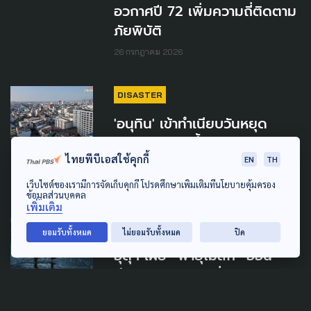
อวกาศปี 72 เพิ่มความถี่ติดตาม
ภัยพิบัติ
26 กรกฎาคม 2026
DISASTER
'อนุทิน' เข้าทำเนียบวันหยุด
ติดตามรับมือน้ำท่วมหลังกลับ
จากหาดใหญ่
ไทยพีบีเอสใช้คุกกี้
EN
TH
11 กรกฎาคม 2026
เว็บไซต์ของเรามีการจัดเก็บคุกกี้ โปรดศึกษาเพิ่มเติมที่นโยบายคุ้มครอง
ข้อมูลส่วนบุคคล
เพิ่มเติม
CLIMATE CHANGE
ยอมรับทั้งหมด
ไม่ยอมรับทั้งหมด
ปิด
อุตุฯ เผย “พายุไมสัก” อ่อน
กำลังลง ไทยยังเสี่ยงฝนหนัก
5-6 ก.ค.