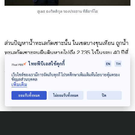
สุเมธ องกิตติกุล รองประธาน ทีดีอาร์ไอ
ส่วนปัญหาน้ำทะเลกัดเซาะนั้น ในเขตบางขุนเทียน ถูกน้ำ
ทะเลกัดเซาะจนผืนดินหายไปถึง 2,735 ไร่ในรอบ 40 ปีที่
ผ่านมา ทั้งนี้ปัญหาน้ำทะเลกัดเซาะอย่างรุนแรงนี้ยังเกิด
ไทยพีบีเอสใช้คุกกี้
EN
TH
ขึ้นในหลายจังหวัดที่มีชายฝั่งทะเลด้วย โดยในช่วง 30 ปีที่
เว็บไซต์ของเรามีการจัดเก็บคุกกี้ โปรดศึกษาเพิ่มเติมที่นโยบายคุ้มครอง
ข้อมูลส่วนบุคคล
ผ่านมามีพื้นที่ถูกกัดเซาะไปแล้วกว่า 1 แสนไร่ แม้จะมี
เพิ่มเติม
ความพยายามในการแก้ไขปัญหา แต่ยังไม่ได้ผล
ยอมรับทั้งหมด
ไม่ยอมรับทั้งหมด
ปิด
สุเมธ ระบุด้วยว่า หลายเมืองในประเทศไทยยังขาดความ
พร้อมในการตั้งรับปรับตัวกับภัยเหล่านี้ เพราะขาดการ