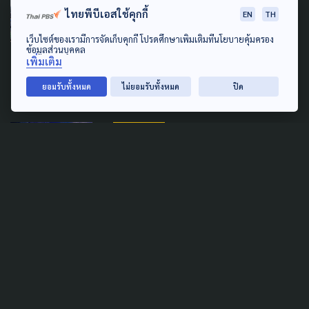
ไทยพีบีเอสใช้คุกกี้
EN
TH
'อนุทิน' เข้าทำเนียบวันหยุด
เว็บไซต์ของเรามีการจัดเก็บคุกกี้ โปรดศึกษาเพิ่มเติมที่นโยบายคุ้มครอง
ติดตามรับมือน้ำท่วมหลังกลับ
ข้อมูลส่วนบุคคล
เพิ่มเติม
จากหาดใหญ่
ยอมรับทั้งหมด
ไม่ยอมรับทั้งหมด
ปิด
11 กรกฎาคม 2026
DISASTER
เจาะลึกแผ่นดินไหว "เวเนซุเอลา"
ถอดรหัสความเสี่ยง สู่บทเรียน
เตือนภัย ตึกสูงกรุงเทพฯ
28 มิถุนายน 2026
TAG