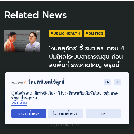
Related News
PUBLIC HEALTH
POLITICS
'หมอสุภัทร' จี้ รมว.สธ. ตอบ 4
ปมใหญ่ระบบสาธารณสุข ก่อน
ลงพื้นที่ รพ.หาดใหญ่ พรุ่งนี้
12 พฤษภาคม 2026
ไทยพีบีเอสใช้คุกกี้
EN
TH
CLIMATE CHANGE
URBAN
เว็บไซต์ของเรามีการจัดเก็บคุกกี้ โปรดศึกษาเพิ่มเติมที่นโยบายคุ้มครอง
ข้อมูลส่วนบุคคล
เพิ่มเติม
ฝนถล่มอังกฤษ 41 วัน จาก
ยอมรับทั้งหมด
เมืองผู้ดีสู่เมืองบาดาล
ไม่ยอมรับทั้งหมด
ปิด
14 กุมภาพันธ์ 2026