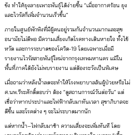
ขัง ทำให้ยุงลายเพาะพันธุ์ได้ง่ายขึ้น “เมื่ออากาศร้อน ยุง
และไวรัสก็เพิ่มจำนวนเร็วขึ้น”
ภายในศูนย์พักพิงที่มีผู้คนอยู่รวมกันจำนวนมากและสุข
อนามัยไม่ดีพอ มีความเสี่ยงเกิดโรคทางเดินหายใจ ทั้งไข้
หวัด และการระบาดของโควิด-19 โดยเฉพาะเมื่อมี
รายงานไวรัสสายพันธุ์ใหม่จากกรุงเทพมหานคร แม้ใน
พื้นที่ภาคใต้ยังไม่พบรายงาน แต่ต้องระวังเป็นพิเศษ
เมื่อถามว่าหลังน้ำลดจะทำให้โรงพยาบาลล้นผู้ป่วยหรือไม่
ศ.นพ.วีระศักดิ์ตอบว่า ต้อง “ดูสถานการณ์วันต่อวัน” แต่
เชื่อว่าหากประปาและไฟฟ้ากลับมาทันเวลา สุขาภิบาลจะ
ดีขึ้น และโรคต่าง ๆ จะไม่ระบาดมากนัก
แต่หากน้ำ–ไฟกลับมาช้า ความเสี่ยงจะเพิ่มทันที โดย