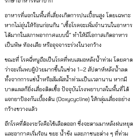
รักษาอาหารที่ลำบาก
อาหารที่แจกในพื้นที่เสี่ยงเกิดการปนเปื้อนสูง โดยเฉพาะ
หากไม่อุ่นให้ร้อนก่อนกิน “เชื้อโรคจะเพิ่มจำนวนในอาหาร
ได้มากในสภาพอากาศแบบนี้” ทำให้มีโอกาสเกิดอาหาร
เป็นพิษ ท้องเสีย หรืออุจจาระร่วงในวงกว้าง
ขณะที่ โรคฉี่หนูถือเป็นโรคที่พบเสมอหลังน้ำท่วม โดยคาด
ว่าจะเริ่มพบผู้ป่วยมากขึ้นในช่วง 1–2 สัปดาห์หลังน้ำลด
ทั้งจากการแช่น้ำหรือสัมผัสน้ำท่วมเป็นเวลานาน หากมี
บาดแผลก็ยิ่งเสี่ยงติดเชื้อ ปัจจุบันโรงพยาบาลในพื้นที่ได้
แจกยาป้องกันเบื้องต้น (Doxycycline) ให้กลุ่มเสี่ยงอย่าง
กว้างขวางแล้ว
อีกโรคที่ต้องระวังคือไข้เลือดออก ซึ่งจะตามมาหลังฝนหยุด
และอากาศเริ่มร้อน ขยะ น้ำขัง และภาชนะต่าง ๆ ที่ท่วม